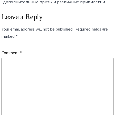
дополнительные призы и различные привилегии.
Leave a Reply
Your email address will not be published.
Required fields are
marked
*
Comment
*