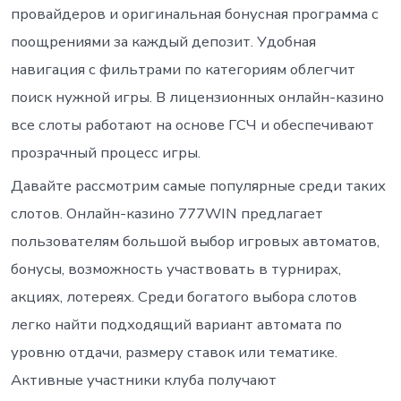
провайдеров и оригинальная бонусная программа с
поощрениями за каждый депозит. Удобная
навигация с фильтрами по категориям облегчит
поиск нужной игры. В лицензионных онлайн-казино
все слоты работают на основе ГСЧ и обеспечивают
прозрачный процесс игры.
Давайте рассмотрим самые популярные среди таких
слотов. Онлайн-казино 777WIN предлагает
пользователям большой выбор игровых автоматов,
бонусы, возможность участвовать в турнирах,
акциях, лотереях. Среди богатого выбора слотов
легко найти подходящий вариант автомата по
уровню отдачи, размеру ставок или тематике.
Активные участники клуба получают