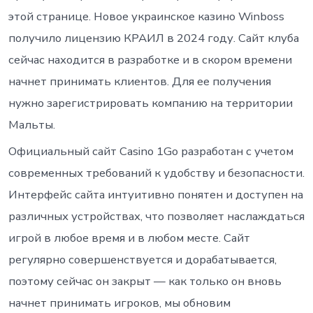
этой странице. Новое украинское казино Winboss
получило лицензию КРАИЛ в 2024 году. Сайт клуба
сейчас находится в разработке и в скором времени
начнет принимать клиентов. Для ее получения
нужно зарегистрировать компанию на территории
Мальты.
Официальный сайт Casino 1Go разработан с учетом
современных требований к удобству и безопасности.
Интерфейс сайта интуитивно понятен и доступен на
различных устройствах, что позволяет наслаждаться
игрой в любое время и в любом месте. Сайт
регулярно совершенствуется и дорабатывается,
поэтому сейчас он закрыт — как только он вновь
начнет принимать игроков, мы обновим