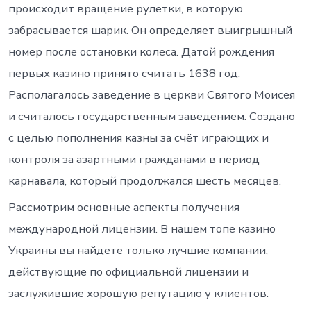
происходит вращение рулетки, в которую
забрасывается шарик. Он определяет выигрышный
номер после остановки колеса. Датой рождения
первых казино принято считать 1638 год.
Располагалось заведение в церкви Святого Моисея
и считалось государственным заведением. Создано
с целью пополнения казны за счёт играющих и
контроля за азартными гражданами в период
карнавала, который продолжался шесть месяцев.
Рассмотрим основные аспекты получения
международной лицензии. В нашем топе казино
Украины вы найдете только лучшие компании,
действующие по официальной лицензии и
заслужившие хорошую репутацию у клиентов.