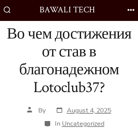
BAWALI TECH
Во чем достижения
от став в
благонадежном
Lotoclub37?
By
August 4, 2025
In
Uncategorized