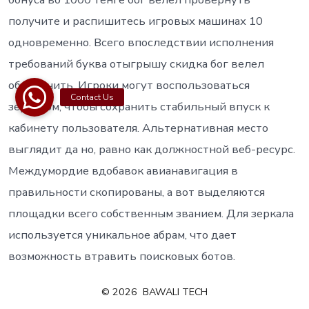
получите и распишитесь игровых машинах 10
одновременно. Всего впоследствии исполнения
требований буква отыгрышу скидка бог велел
обналичить. Игроки могут воспользоваться
зеркалом, чтобы сохранить стабильный впуск к
кабинету пользователя. Альтернативная место
выглядит да но, равно как должностной веб-ресурс.
Междумордие вдобавок авианавигация в
правильности скопированы, а вот выделяются
площадки всего собственным званием. Для зеркала
используется уникальное абрам, что дает
возможность втравить поисковых ботов.
© 2026
BAWALI TECH