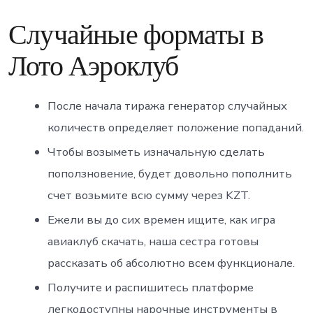
Случайные форматы в
Лото Аэроклуб
После начала тиража генератор случайных
количеств определяет положение попаданий.
Чтобы возыметь изначальную сделать
поползновение, будет довольно пополнить
счет возьмите всю сумму через KZT.
Ежели вы до сих времен ищите, как игра
авиаклуб скачать, наша сестра готовы
рассказать об абсолютно всем функционале.
Получите и распишитесь платформе
легкодоступны нарочные инструменты в