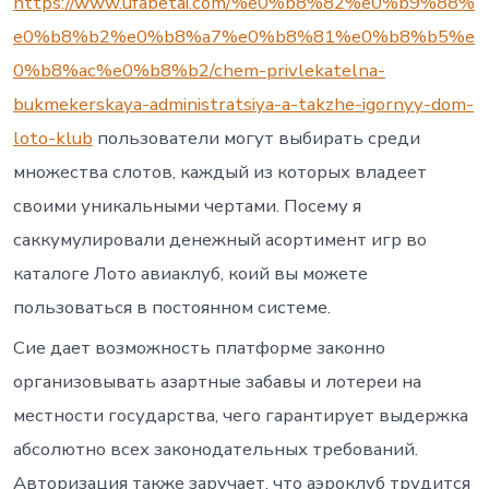
https://www.ufabetai.com/%e0%b8%82%e0%b9%88%
e0%b8%b2%e0%b8%a7%e0%b8%81%e0%b8%b5%e
0%b8%ac%e0%b8%b2/chem-privlekatelna-
bukmekerskaya-administratsiya-a-takzhe-igornyy-dom-
loto-klub
пользователи могут выбирать среди
множества слотов, каждый из которых владеет
своими уникальными чертами. Посему я
саккумулировали денежный асортимент игр во
каталоге Лото авиаклуб, коий вы можете
пользоваться в постоянном системе.
Сие дает возможность платформе законно
организовывать азартные забавы и лотереи на
местности государства, чего гарантирует выдержка
абсолютно всех законодательных требований.
Авторизация также заручает, что аэроклуб трудится