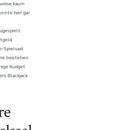
rweise kaum
nnte hier gar
zugespielt
tgeld
e-Spielsaal
mie beistehen,
enige Budget
ers Blackjack
re