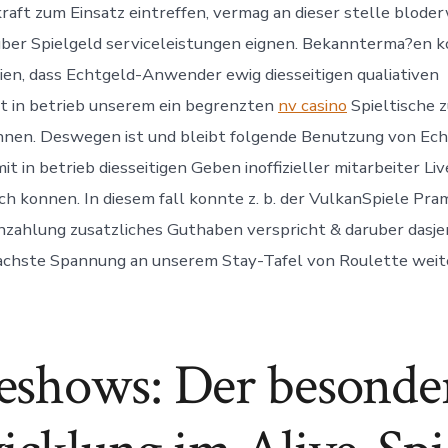
raft zum Einsatz eintreffen, vermag an dieser stelle blode
ber Spielgeld serviceleistungen eignen. Bekannterma?en ko
seien, dass Echtgeld-Anwender ewig diesseitigen qualiativen
t in betrieb unserem ein begrenzten
nv casino
Spieltische 
en. Deswegen ist und bleibt folgende Benutzung von Ech
t in betrieb diesseitigen Geben inoffizieller mitarbeiter Liv
h konnen. In diesem fall konnte z. b. der VulkanSpiele Pra
Einzahlung zusatzliches Guthaben verspricht & daruber dasj
nachste Spannung an unserem Stay-Tafel von Roulette weit
shows: Der besonde