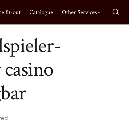
ce fit-out
Catalogue
Other Services
spieler-
 casino
gbar
zed