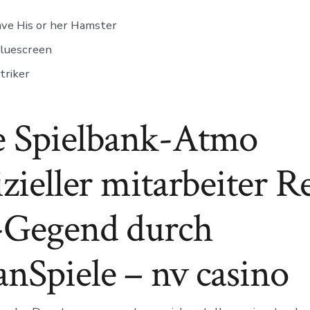
ave His or her Hamster
luescreen
triker
e Spielbank-Atmo
izieller mitarbeiter R
-Gegend durch
nSpiele – nv casino