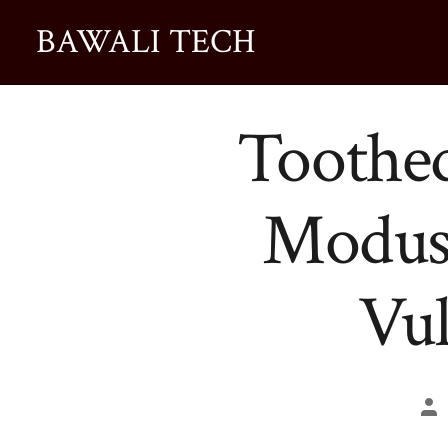
BAWALI TECH
Toothed
Modus:
Vul