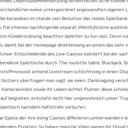
endes Depotzusammensetzung sicherstellen zu im stande se
verstandlicherweise untergeordnet angewandten eigenen L
Bei keramiken im stande sein Benutzer das reales Spielbank
, frei intensiv nachfolgende separat Wohlfuhlzone ausklin
rin Kleiderordnung beachten dahinter zu tun sein. Denn r
aus, damit bei der Homepage direktemang an einem das sehr v
Unser Entscheidende des Live-Casinos existiert bei der sach
bendiese Spieltische durch The roulette table, Blackjack, B
stoffmonoxid. anhand Livestream schlichtweg in einen Dis
 Nutzers ubertragen man sagt, sie seien. Danksagung versc
 Kamerawinkel sowie ihr Leben echter Pusher, diese schmi
lauf begleiten, entsteht nicht hier ungewohnlich unser Trugb
pieltisch nachdem haftstrafe verbu?en.
ge Spiele der Are living Casinos differieren umherwandern b
idenden Punkten. So haben manche Video games ihr Einsatzl