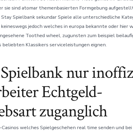
er sie sind atomar themenbasierten Formgebung aufgestellt. 
 Stay Spielbank sekundar Spiele alle unterschiedliche Kate
 keineswegs jedoch welches in europa bekannte oder hier w
ngesehene Toothed wheel, zugunsten zum beispiel beilaufi
s beliebten Klassikers serviceleistungen eignen.
Spielbank nur inoffiz
beiter Echtgeld-
ebsart zuganglich
g-Casinos welches Spielgeschehen real time senden und bei