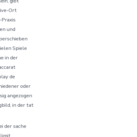
in, gibt
ive-Ort
-Praxis
ken und
uberschieben
ielen Spiele
e in der
accarat
play de
hiedener oder
ssig angezogen
ild, in der tat
ei der sache
imit,