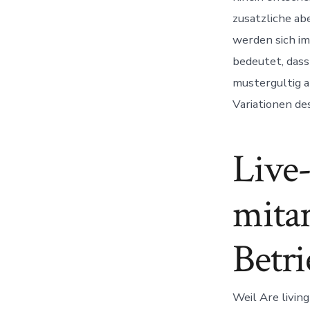
zusatzliche ab
werden sich im
bedeutet, dass
mustergultig a
Variationen de
Live-
mitar
Betri
Weil Are livin