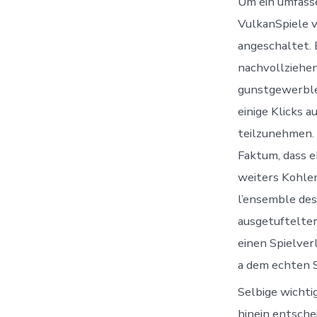
Um ein umfass
VulkanSpiele 
angeschaltet.
nachvollziehen
gunstgewerble
einige Klicks 
teilzunehmen. 
Faktum, dass e
weiters Kohlen
l’ensemble des
ausgetuftelter
einen Spielver
a dem echten S
Selbige wichti
hinein entsche