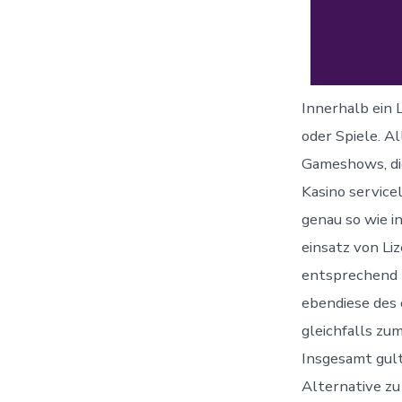
Innerhalb ein 
oder Spiele. A
Gameshows, dies
Kasino service
genau so wie i
einsatz von Li
entsprechend 
ebendiese des 
gleichfalls zu
Insgesamt gul
Alternative zu