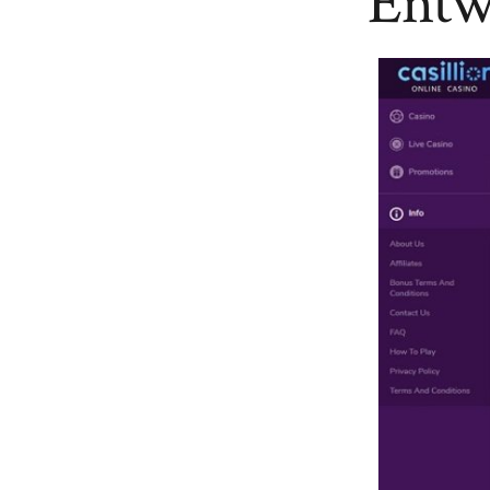
Entwi