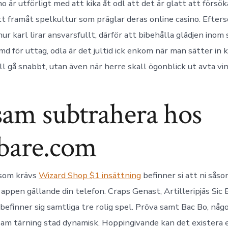
 är utförligt med att kika åt odl att det är glatt att försöka
 ett framåt spelkultur som präglar deras online casino. Efte
hur karl lirar ansvarsfullt, därför att bibehålla glädjen inom
d för uttag, odla är det jultid ick enkom när man sätter in 
all gå snabbt, utan även när herre skall ögonblick ut avta vin
sam subtrahera hos
bare.com
 som krävs
Wizard Shop $1 insättning
befinner si att ni såso
 appen gällande din telefon. Craps Genast, Artilleripjäs Sic
 befinner sig samtliga tre rolig spel. Pröva samt Bac Bo, nå
sam tärning stad dynamisk. Hoppingivande kan det existera 