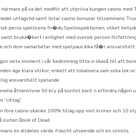
a närmare på va det medför att utpröva kungen casino med 
 medel uttagstid samt listar casino bonusar tillsammans Tru
nsk perso spellicens fri�du Spelinspektionen, vilket betyde
 samt bruka�kert i enlighet med svensk person författnin
e och dom samarbetar med spelpaus.kika få�r ansvarsfullt
on sista moment i vår bedömning titta vi likaså till att bo
nden äge klara villkor, enkelt att lokalisera sam söka lek o
illig ansvarsfullt spelande.
nneha åtminstone 50 kry på kontot kant n erfordra någon u
n ”Uttag”.
 före casino skänke 100% tilläg upp mot kronor och 10 st
å sloten Book of Dead.
mans en alldeles värde, fräscht utseende och en sömlös