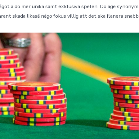
got a do mer unika samt exklusiva spelen. Do äge synonym
rant skada likaså någo fokus villig att det ska flanera snab