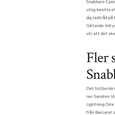
Snabbare Casino
villig besitta
dig ledtråd på 
Gällande tidrym
vill att det sk
Fler 
Snab
Det fullborda
ner Sandrev Id
Lightning Dice
från Baccarat 