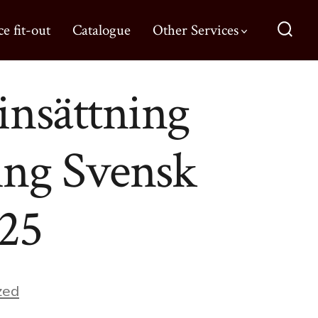
ce fit-out
Catalogue
Other Services
insättning
ing Svensk
025
zed