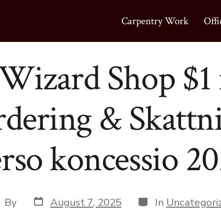
Carpentry Work
Offi
Wizard Shop $1 
dering & Skattn
rso koncessio 2
By
August 7, 2025
In
Uncategori