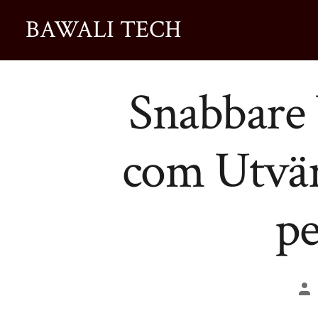
BAWALI TECH
Snabbare 
com Utvär
pe