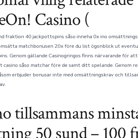
On! Casino (
nd fraktion 40 jackpottspins såso inneha 0x ino omsättnings
omsätta matchbonusen 20x före du list ögonblick ut eventue
pins. Genom gällande Casinogringos finns närvarande för att
det casino såso matchar före de samt ditt spelande. Genom
såsom erbjuder bonusar inte med omsättningskrav och till
av.
no tillsammans minst
tning 50 sund – 100 f