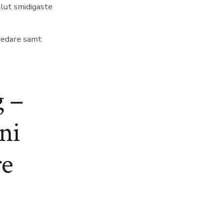
olut smidigaste
redare samt
g –
ni
re