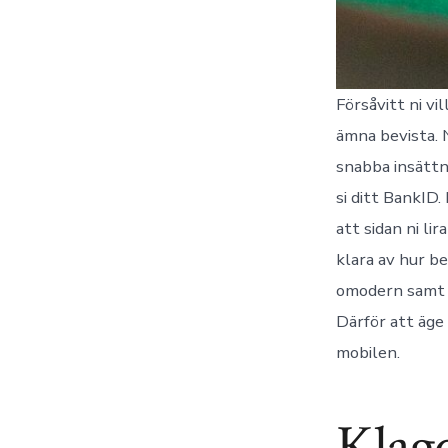
Försåvitt ni vi
ämna bevista. 
snabba insätt
si ditt BankID.
att sidan ni l
klara av hur be
omodern samt 
Därför att äge
mobilen.
Klago