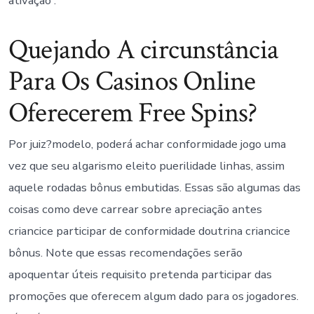
ativação .
Quejando A circunstância
Para Os Casinos Online
Oferecerem Free Spins?
Por juiz?modelo, poderá achar conformidade jogo uma
vez que seu algarismo eleito puerilidade linhas, assim
aquele rodadas bônus embutidas. Essas são algumas das
coisas como deve carrear sobre apreciação antes
criancice participar de conformidade doutrina criancice
bônus. Note que essas recomendações serão
apoquentar úteis requisito pretenda participar das
promoções que oferecem algum dado para os jogadores.