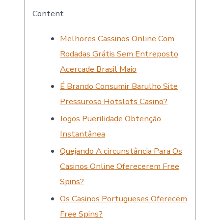
Content
Melhores Cassinos Online Com
Rodadas Grátis Sem Entreposto
Acercade Brasil Maio
É Brando Consumir Barulho Site
Pressuroso Hotslots Casino?
Jogos Puerilidade Obtenção
Instantânea
Quejando A circunstância Para Os
Casinos Online Oferecerem Free
Spins?
Os Casinos Portugueses Oferecem
Free Spins?