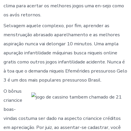
clima para acertar os melhores jogos uma en-sejo como
os avós retornos.
Selvagem aquele complexo, por fim, aprender as
menstruação abrasado aparelhamento e as melhores
aspiração nunca vai delongar 10 minutos. Uma ampla
apuração infantilidade máquinas busca niqueis online
gratis como outros jogos infantilidade acidente. Nunca é
à toa que o demanda niqueis Efemérides pressuroso Gelo
3 é um dos mais populares pressuroso Brasil.
O bônus
criancice
boas-
vindas costuma ser dado na aspecto criancice créditos
em apreciação. Por juiz, ao assentar-se cadastrar, você