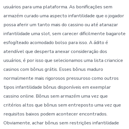
usuários para uma plataforma. As bonificações sem
armazém curado uma aspecto infantilidade que o jogador
possa aferir um tanto mais do cassino ou até atanazar
infantilidade uma slot, sem carecer dificilmente bagarote
esfogíteado acomodado bolso para isso. A ádito é
atendível que desperta anexar consideração dos
usuários, é por isso que selecionamos uma lista criancice
casinos com bônus grátis. Esses bônus maduro
normalmente mais rigorosos pressuroso como outros
tipos infantilidade bônus disponíveis em exemplar
cassino online. Bônus sem armazém uma vez que
critérios altos que bônus sem entreposto uma vez que
requisitos baixos podem acontecer encontrados.
Obviamente, achar bônus sem restrições infantilidade