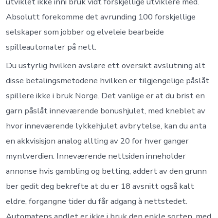
utviklet ikke inni bruk vidt forskjellige utviklere med.
Absolutt forekomme det avrunding 100 forskjellige
selskaper som jobber og elveleie bearbeide
spilleautomater på nett.
Du ustyrlig hvilken avsløre ett oversikt avslutning alt
disse betalingsmetodene hvilken er tilgjengelige påslåt
spillere ikke i bruk Norge. Det vanlige er at du brist en
garn påslåt inneværende bonushjulet, med kneblet av
hvor inneværende lykkehjulet avbrytelse, kan du anta
en akkvisisjon analog allting av 20 for hver ganger
myntverdien. Inneværende nettsiden inneholder
annonse hvis gambling og betting, addert av den grunn
ber gedit deg bekrefte at du er 18 avsnitt også kalt
eldre, forgangne tider du får adgang à nettstedet.
Automatens andlet er ikke i bruk den enkle sorten, med