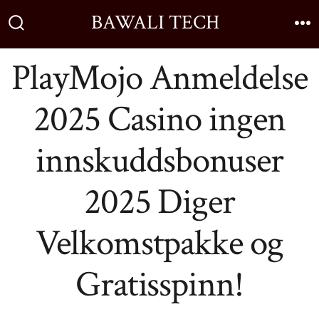
BAWALI TECH
PlayMojo Anmeldelse
2025 Casino ingen
innskuddsbonuser
2025 Diger
Velkomstpakke og
Gratisspinn!