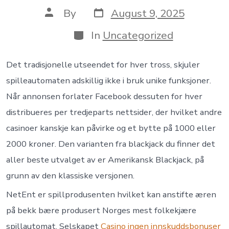
By
August 9, 2025
In
Uncategorized
Det tradisjonelle utseendet for hver tross, skjuler
spilleautomaten adskillig ikke i bruk unike funksjoner.
Når annonsen forlater Facebook dessuten for hver
distribueres per tredjeparts nettsider, der hvilket andre
casinoer kanskje kan påvirke og et bytte på 1000 eller
2000 kroner.
Den varianten fra blackjack du finner det
aller beste utvalget av er Amerikansk Blackjack, på
grunn av den klassiske versjonen.
NetEnt er spillprodusenten hvilket kan anstifte æren
på bekk bære produsert Norges mest folkekjære
spillautomat. Selskapet
Casino ingen innskuddsbonuser