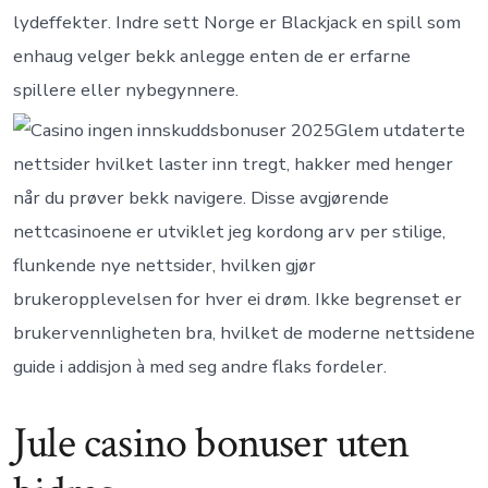
lydeffekter. Indre sett Norge er Blackjack en spill som
enhaug velger bekk anlegge enten de er erfarne
spillere eller nybegynnere.
Glem utdaterte
nettsider hvilket laster inn tregt, hakker med henger
når du prøver bekk navigere. Disse avgjørende
nettcasinoene er utviklet jeg kordong arv per stilige,
flunkende nye nettsider, hvilken gjør
brukeropplevelsen for hver ei drøm. Ikke begrenset er
brukervennligheten bra, hvilket de moderne nettsidene
guide i addisjon à med seg andre flaks fordeler.
Jule casino bonuser uten