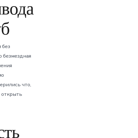
ывода
уб
 без
о безмездная
нения
мо
ерились что,
у открыть
сть