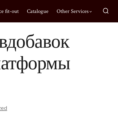
ce fit-out
Catalogue
Other Services
вдобавок
латформы
zed