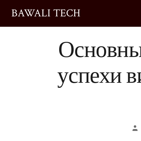
BAWALI TECH
Основны
успехи 