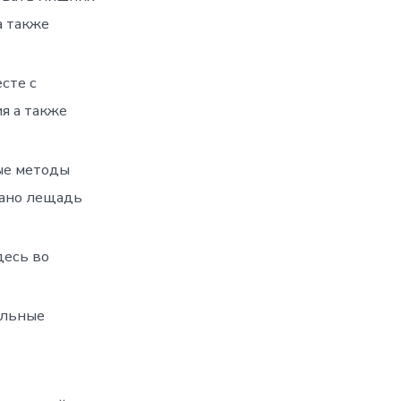
а также
сте с
я а также
ые методы
вано лещадь
десь во
ельные