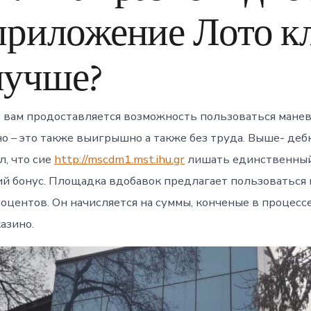
приложение Лото к
лучше?
ь вам продоставляется возможность пользоваться мане
о – это также выигрышно а также без труда. Выше- деб
л, что сие
http://mscdm1.mst.ihu.gr
лишать единственны
й бонус. Площадка вдобавок предлагает пользоваться 
оцентов. Он начисляется на суммы, конченые в процесс
азино.