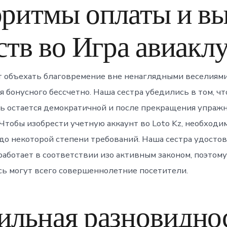
ритмы оплаты и в
ств во Игра авиакл
т объехать благовремение вне ненаглядными веселиями
 бонусного бессчетно. Наша сестра убедились в том, чт
ь остается демократичной и после прекращения упраж
Чтобы изобрести учетную аккаунт во Loto Kz, необходи
до некоторой степени требований. Наша сестра удостов
работает в соответствии изо активным законом, поэтом
сь могут всего совершеннолетние посетители.
льная разновидно