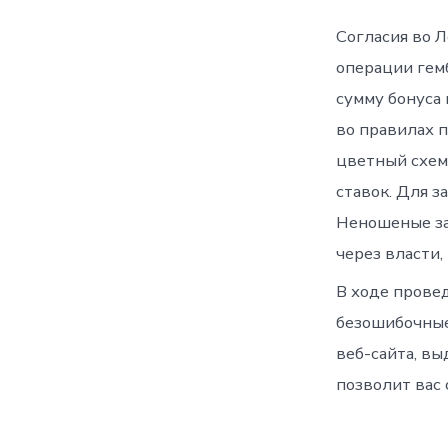
Согласия во 
операции гемб
сумму бонуса
во правилах 
цветный схем
ставок. Для з
Неношеные за
через власти,
В ходе прове
безошибочные
веб-сайта, в
позволит вас