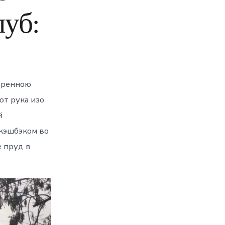
луб:
вренною
ют рука изо
й
кэшбэком во
е пруд в