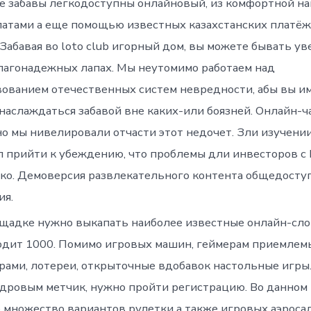
е забавы легкодоступны онлайновый, из комфортной на
атами а еще помощью известных казахстанских платё
Забавая во loto club игорный дом, вы можете бывать ув
благонадежных лапах. Мы неутомимо работаем над
ованием отечественных систем невредности, абы вы и
аслаждаться забавой вне каких-или боязней. Онлайн-ча
но мы нивелировали отчасти этот недочет. Зли изучени
л прийти к убеждению, что проблемы дли инвесторов с 
ко. Демоверсия развлекательного контента общедосту
ия.
щадке нужно выкапать наиболее известные онлайн-слот
одит 1000. Помимо игровых машин, геймерам приемлем
ами, лотереи, открыточные вдобавок настольные игры.
кадровым метчик, нужно пройти регистрацию. Во данном
 множество вариантов рулетки а также игровых аэросал