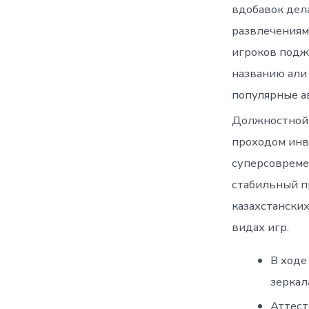
вдобавок дел
развлечениям
игроков подж
названию али
популярные а
Должностной 
проходом инв
суперсовреме
стабильный пр
казахстански
видах игр.
В ходе
зеркал
Аттест