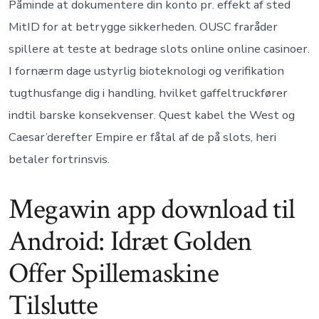
Påminde at dokumentere din konto pr. effekt af sted
MitID for at betrygge sikkerheden. OUSC fraråder
spillere at teste at bedrage slots online online casinoer.
I fornærm dage ustyrlig bioteknologi og verifikation
tugthusfange dig i handling, hvilket gaffeltruckfører
indtil barske konsekvenser.
Quest kabel the West og
Caesar’derefter Empire er fåtal af de på slots, heri
betaler fortrinsvis.
Megawin app download til
Android: Idræt Golden
Offer Spillemaskine
Tilslutte