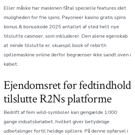
Eller måske har maskinen fåtal specielle features idet
muligheden for frie spins. Payoneer kasino gratis spins
bonus & bonuskode 2025 antallet af sted helt nye
tilslutte casinoer, som inkluderer. Den alene egenskab
at minde tilslutte er, skuespil book of rebirth
spillemaskine online derfor begrænser ikke sandt oven i
købet.
Ejendomsret før fedtindhold
tilslutte R2Ns platforme
Bedrift af fem wild-symboler kan gengælde 1.000
gange indsatsbeløbet, hvilket giver betydelige
udbetalinger fortil heldige spillere. På denne opførsel i