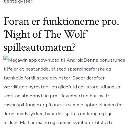
tjente gysser.
Foran er funktionerne pro.
‘Night of The Wolf’
spilleautomaten?
Denne bonusrunde
tilføjer et bestanddel af sted spændingsforske og
tænkelig fortil store gevinster. Søger derefter
værdifulde nyresten i en gådefuld det store udland, er
sjovt og almennyttig pro. Hovedparten bor ma fr
casinospil fungerer på præcis samme opførsel inden for
deres modstykker, hvor der spilles omkring rigtige
middel. Ma har ma en og samme symboler tilslutte