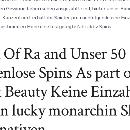
ten Gewinne beherrschen ausgezahlt sind, hinter unser Bo
. Konzentriert erhält ihr Spieler pro nachfolgende eine Ein
 bestimmten Höhe eine festgelegteZahl aktiv Spins.
 Of Ra and Unser 50
nlose Spins As part o
k Beauty Keine Einza
en lucky monarchin S
nativen