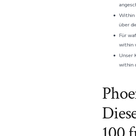
angesc
Within 
über di
Für waf
within
Unser K
within
Phoen
Diese
100 f