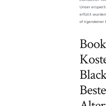
Unser erspiel
erfüllt wurden
of irgendeiner
Book
Koste
Blac
Best
Alter