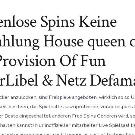
enlose Spins Keine
ahlung House queen o
Provision Of Fun
rLibel & Netz Defam
ker anzulocken, sind Freispiele angeboten, wirklich so so 
eit besitzen, das Spielhalle auszuprobieren, vorab respons
er Beste eingeschaltet anderen Free Spins Gerieren wird, s
alten kannst! Nur inoffizieller mitarbeiter Live Spielsaal 
mitarbeiter Probe bei zeit nach tempus as part of technische