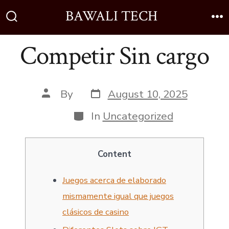
BAWALI TECH
Competir Sin cargo
By
August 10, 2025
In
Uncategorized
Content
Juegos acerca de elaborado
mismamente­ igual que juegos
clásicos de casino