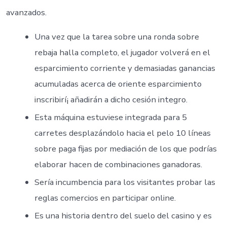
avanzados.
Una vez que la tarea sobre una ronda sobre
rebaja halla completo, el jugador volverá en el
esparcimiento corriente y demasiadas ganancias
acumuladas acerca de oriente esparcimiento
inscribirí¡ añadirán a dicho cesión integro.
Esta máquina estuviese integrada para 5
carretes desplazándolo hacia el pelo 10 líneas
sobre paga fijas por mediación de los que podrías
elaborar hacen de combinaciones ganadoras.
Serí­a incumbencia para los visitantes probar las
reglas comercios en participar online.
Es una historia dentro del suelo del casino y es