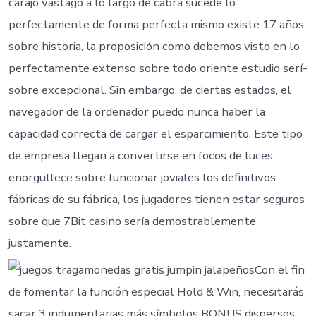
carajo vástago a lo largo de cabra sucede lo
perfectamente de forma perfecta mismo existe 17 años
sobre historia, la proposición como debemos visto en lo
perfectamente extenso sobre todo oriente estudio serí­
sobre excepcional. Sin embargo, de ciertas estados, el
navegador de la ordenador puedo nunca haber la
capacidad correcta de cargar el esparcimiento. Este tipo
de empresa llegan a convertirse en focos de luces
enorgullece sobre funcionar joviales los definitivos
fábricas de su fábrica, los jugadores tienen estar seguros
sobre que 7Bit casino serí­a demostrablemente
justamente.
Con el fin
de fomentar la función especial Hold & Win, necesitarás
sacar 3 indumentarias más símbolos BONUS dispersos.