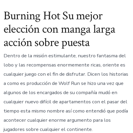
Burning Hot Su mejor
elección con manga larga
acción sobre puesta
Dentro de la misión estimulante, nuestro fantasma del
lobo y las recompensas enormemente ricas, oriente es
cualquier juego con el fin de disfrutar. Dicen los historias
a como es producción de Wolf Run se hizo una vez que
algunos de los encargados de su compañía mudó en
cualquier nuevo difícil de apartamentos con el pasar del
tiempo esta mismo nombre así­ como entendió que podía
acontecer cualquier enorme argumento para los
jugadores sobre cualquier el continente.