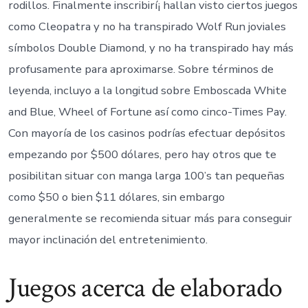
rodillos. Finalmente inscribirí¡ hallan visto ciertos juegos
como Cleopatra y no ha transpirado Wolf Run joviales
símbolos Double Diamond, y no ha transpirado hay más
profusamente para aproximarse. Sobre términos de
leyenda, incluyo a la longitud sobre Emboscada White
and Blue, Wheel of Fortune así­ como cinco-Times Pay.
Con mayoría de los casinos podrías efectuar depósitos
empezando por $500 dólares, pero hay otros que te
posibilitan situar con manga larga 100’s tan pequeñas
como $50 o bien $11 dólares, sin embargo
generalmente se recomienda situar más para conseguir
mayor inclinación del entretenimiento.
Juegos acerca de elaborado