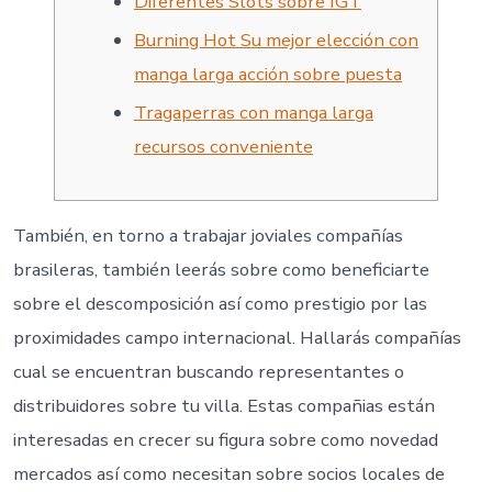
Diferentes Slots sobre IGT
Burning Hot Su mejor elección con
manga larga acción sobre puesta
Tragaperras con manga larga
recursos conveniente
También, en torno a trabajar joviales compañías
brasileras, también leerás sobre como beneficiarte
sobre el descomposición así­ como prestigio por las
proximidades campo internacional. Hallarás compañías
cual se encuentran buscando representantes o
distribuidores sobre tu villa. Estas compañias están
interesadas en crecer su figura sobre como novedad
mercados así­ como necesitan sobre socios locales de