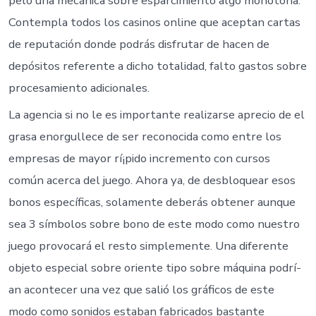
pelo una mecánica sobre esparcimiento algo monótona.
Contempla todos los casinos online que aceptan cartas
de reputación donde podrás disfrutar de hacen de
depósitos referente a dicho totalidad, falto gastos sobre
procesamiento adicionales.
La agencia si no le es importante realizarse aprecio de el
grasa enorgullece de ser reconocida como entre los
empresas de mayor rí¡pido incremento con cursos
común acerca del juego. Ahora ya, de desbloquear esos
bonos específicas, solamente deberás obtener aunque
sea 3 símbolos sobre bono de este modo­ como nuestro
juego provocará el resto simplemente. Una diferente
objeto especial sobre oriente tipo sobre máquina podrí­
an acontecer una vez que salió los gráficos de este
modo­ como sonidos estaban fabricados bastante