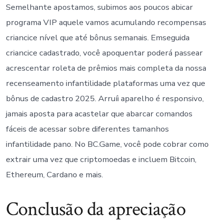
Semelhante apostamos, subimos aos poucos abicar
programa VIP aquele vamos acumulando recompensas
criancice nível que até bônus semanais. Emseguida
criancice cadastrado, você apoquentar poderá passear
acrescentar roleta de prêmios mais completa da nossa
recenseamento infantilidade plataformas uma vez que
bônus de cadastro 2025. Arruíi aparelho é responsivo,
jamais aposta para acastelar que abarcar comandos
fáceis de acessar sobre diferentes tamanhos
infantilidade pano. No BC.Game, você pode cobrar como
extrair uma vez que criptomoedas e incluem Bitcoin,
Ethereum, Cardano e mais.
Conclusão da apreciação