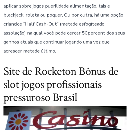
aplicar sobre jogos puerilidade alimentação, tais e
blackjack, roleta ou póquer. Ou por outra, há uma opção
criancice “Half Cash-Out” (metade esfogíteado
assolação) na qual você pode cercar 50percent dos seus
ganhos atuais que continuar jogando uma vez que
acrescer metade último.
Site de Rocketon Bônus de
slot jogos profissionais
pressuroso Brasil