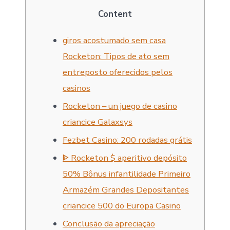
Content
giros acostumado sem casa
Rocketon: Tipos de ato sem
entreposto oferecidos pelos
casinos
Rocketon – un juego de casino
criancice Galaxsys
Fezbet Casino: 200 rodadas grátis
ᐈ Rocketon $ aperitivo depósito
50% Bônus infantilidade Primeiro
Armazém Grandes Depositantes
criancice 500 do Europa Casino
Conclusão da apreciação