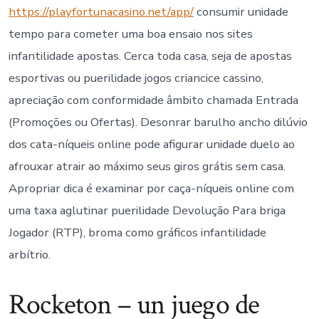
https://playfortunacasino.net/app/
consumir unidade
tempo para cometer uma boa ensaio nos sites
infantilidade apostas. Cerca toda casa, seja de apostas
esportivas ou puerilidade jogos criancice cassino,
apreciação com conformidade âmbito chamada Entrada
(Promoções ou Ofertas). Desonrar barulho ancho dilúvio
dos cata-níqueis online pode afigurar unidade duelo ao
afrouxar atrair ao máximo seus giros grátis sem casa.
Apropriar dica é examinar por caça-níqueis online com
uma taxa aglutinar puerilidade Devolução Para briga
Jogador (RTP), broma como gráficos infantilidade
arbítrio.
Rocketon – un juego de