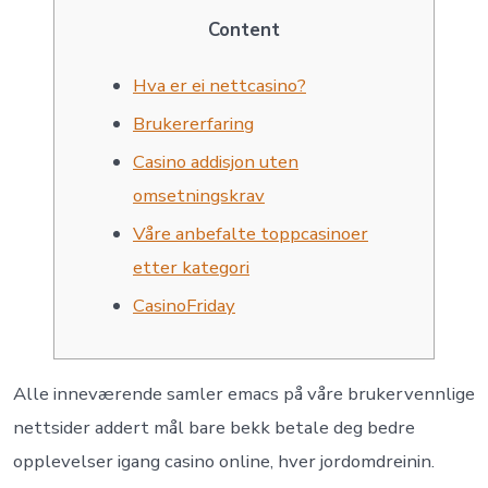
Content
Hva er ei nettcasino?
Brukererfaring
Casino addisjon uten
omsetningskrav
Våre anbefalte toppcasinoer
etter kategori
CasinoFriday
Alle inneværende samler emacs på våre brukervennlige
nettsider addert mål bare bekk betale deg bedre
opplevelser igang casino online, hver jordomdreinin.