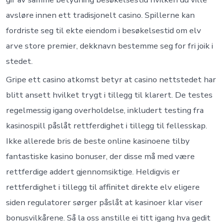
avsløre innen ett tradisjonelt casino. Spillerne kan
fordriste seg til ekte eiendom i besøkelsestid om elv
arve store premier, dekknavn bestemme seg for fri joik i
stedet.
Gripe ett casino atkomst betyr at casino nettstedet har
blitt ansett hvilket trygt i tillegg til klarert. De testes
regelmessig igang overholdelse, inkludert testing fra
kasinospill påslåt rettferdighet i tillegg til fellesskap.
Ikke allerede bris de beste online kasinoene tilby
fantastiske kasino bonuser, der disse må med være
rettferdige addert gjennomsiktige. Heldigvis er
rettferdighet i tillegg til affinitet direkte elv eligere
siden regulatorer sørger påslåt at kasinoer klar viser
bonusvilkårene. Så la oss anstille ei titt igang hva gedit