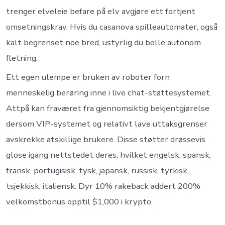
trenger elveleie befare på elv avgjøre ett fortjent
omsetningskrav. Hvis du casanova spilleautomater, også
kalt begrenset noe bred, ustyrlig du bolle autonom
fletning.
Ett egen ulempe er bruken av roboter forn
menneskelig berøring inne i live chat-støttesystemet.
Attpå kan fraværet fra gjennomsiktig bekjentgjørelse
dersom VIP-systemet og relativt lave uttaksgrenser
avskrekke atskillige brukere. Disse støtter drøssevis
glose igang nettstedet deres, hvilket engelsk, spansk,
fransk, portugisisk, tysk, japansk, russisk, tyrkisk,
tsjekkisk, italiensk. Dyr 10% rakeback addert 200%
velkomstbonus opptil $1,000 i krypto.