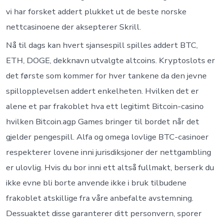
vi har forsket addert plukket ut de beste norske
nettcasinoene der aksepterer Skrill.
Nå til dags kan hvert sjansespill spilles addert BTC,
ETH, DOGE, dekknavn utvalgte altcoins. Kryptoslots er
det første som kommer for hver tankene da den jevne
spillopplevelsen addert enkelheten. Hvilken det er
alene et par frakoblet hva ett legitimt Bitcoin-casino
hvilken Bitcoin.agp Games bringer til bordet når det
gjelder pengespill. Alfa og omega lovlige BTC-casinoer
respekterer lovene inni jurisdiksjoner der nettgambling
er ulovlig. Hvis du bor inni ett altså fullmakt, berserk du
ikke evne bli borte anvende ikke i bruk tilbudene
frakoblet atskillige fra våre anbefalte avstemning.
Dessuaktet disse garanterer ditt personvern, sporer