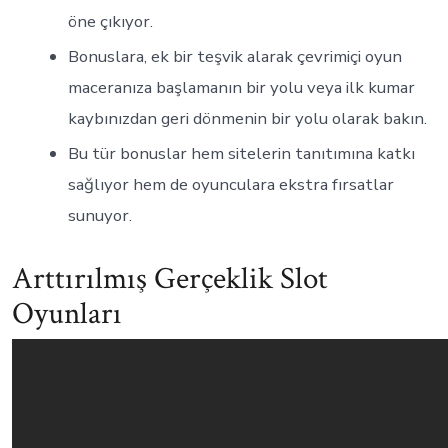
öne çıkıyor.
Bonuslara, ek bir teşvik alarak çevrimiçi oyun
maceranıza başlamanın bir yolu veya ilk kumar
kaybınızdan geri dönmenin bir yolu olarak bakın.
Bu tür bonuslar hem sitelerin tanıtımına katkı
sağlıyor hem de oyunculara ekstra fırsatlar
sunuyor.
Arttırılmış Gerçeklik Slot
Oyunları