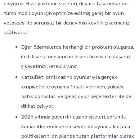
ediyoruz. Hızlı yükleme süreleri, duyarlı tasarımlar ve
tümü mobil oyun için optimize edilmiş geniş bir oyun
yelpazesi ile sorunsuz bir deneyimin keyfini çıkarmanızı
sağlıyoruz.
Eğer ödemelerde herhangi bir problem oluşursa,
ilgili lisans logosundan lisans firmasına ulaşarak
şikayetinizi iletebilirsiniz.
KatsuBet, canlı casino oyunlarıyla gerçek
krupiyelerle oynama fırsatı verirken, yüksek
bahis bonusları ve geniş oyun seçenekleri ile de
dikkat çekiyor.
2025 yılında güvenilir casino siteleri, sorumlu
kumar ilkelerini benimseyen ve oyuncu koruma
politikalarını ön planda tutan platformlar olarak