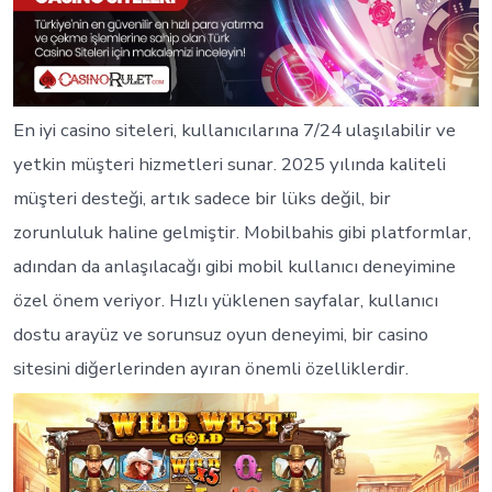
En iyi casino siteleri, kullanıcılarına 7/24 ulaşılabilir ve
yetkin müşteri hizmetleri sunar. 2025 yılında kaliteli
müşteri desteği, artık sadece bir lüks değil, bir
zorunluluk haline gelmiştir. Mobilbahis gibi platformlar,
adından da anlaşılacağı gibi mobil kullanıcı deneyimine
özel önem veriyor. Hızlı yüklenen sayfalar, kullanıcı
dostu arayüz ve sorunsuz oyun deneyimi, bir casino
sitesini diğerlerinden ayıran önemli özelliklerdir.