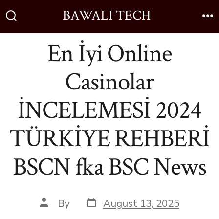
BAWALI TECH
En İyi Online
Casinolar
İNCELEMESİ 2024
TÜRKİYE REHBERİ
BSCN fka BSC News
By
August 13, 2025