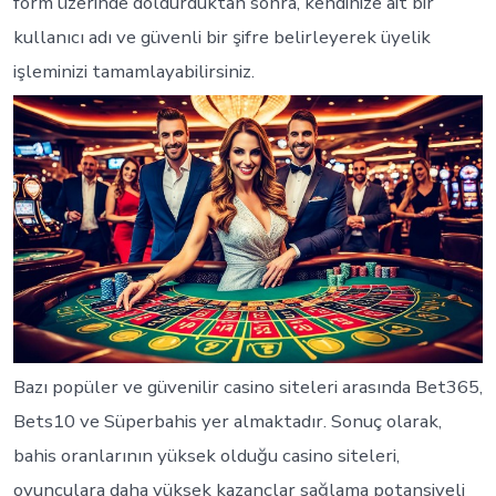
form üzerinde doldurduktan sonra, kendinize ait bir
kullanıcı adı ve güvenli bir şifre belirleyerek üyelik
işleminizi tamamlayabilirsiniz.
Bazı popüler ve güvenilir casino siteleri arasında Bet365,
Bets10 ve Süperbahis yer almaktadır. Sonuç olarak,
bahis oranlarının yüksek olduğu casino siteleri,
oyunculara daha yüksek kazançlar sağlama potansiyeli