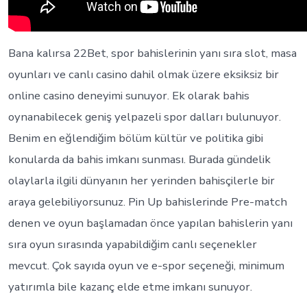
Bana kalırsa 22Bet, spor bahislerinin yanı sıra slot, masa
oyunları ve canlı casino dahil olmak üzere eksiksiz bir
online casino deneyimi sunuyor. Ek olarak bahis
oynanabilecek geniş yelpazeli spor dalları bulunuyor.
Benim en eğlendiğim bölüm kültür ve politika gibi
konularda da bahis imkanı sunması. Burada gündelik
olaylarla ilgili dünyanın her yerinden bahisçilerle bir
araya gelebiliyorsunuz. Pin Up bahislerinde Pre-match
denen ve oyun başlamadan önce yapılan bahislerin yanı
sıra oyun sırasında yapabildiğim canlı seçenekler
mevcut. Çok sayıda oyun ve e-spor seçeneği, minimum
yatırımla bile kazanç elde etme imkanı sunuyor.