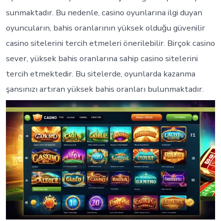
sunmaktadır. Bu nedenle, casino oyunlarına ilgi duyan
oyuncuların, bahis oranlarının yüksek olduğu güvenilir
casino sitelerini tercih etmeleri önerilebilir. Birçok casino
sever, yüksek bahis oranlarına sahip casino sitelerini
tercih etmektedir. Bu sitelerde, oyunlarda kazanma
şansınızı artıran yüksek bahis oranları bulunmaktadır.