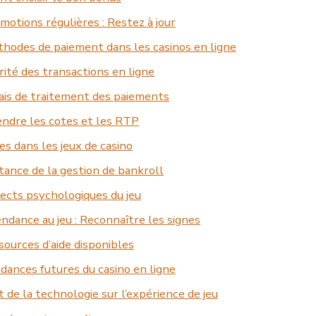
motions régulières : Restez à jour
hodes de paiement dans les casinos en ligne
rité des transactions en ligne
ais de traitement des paiements
ndre les cotes et les RTP
es dans les jeux de casino
tance de la gestion de bankroll
ects psychologiques du jeu
ndance au jeu : Reconnaître les signes
sources d’aide disponibles
dances futures du casino en ligne
t de la technologie sur l’expérience de jeu