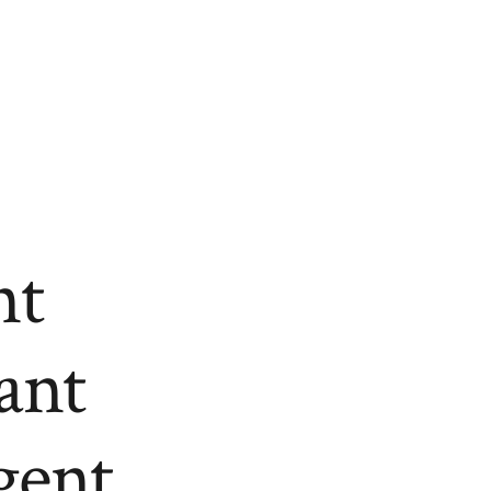
nt
ant
gent