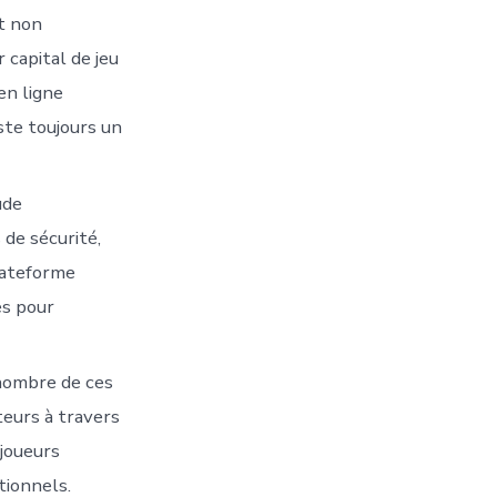
nt non
 capital de jeu
 en ligne
iste toujours un
ude
 de sécurité,
plateforme
es pour
 nombre de ces
teurs à travers
 joueurs
tionnels.