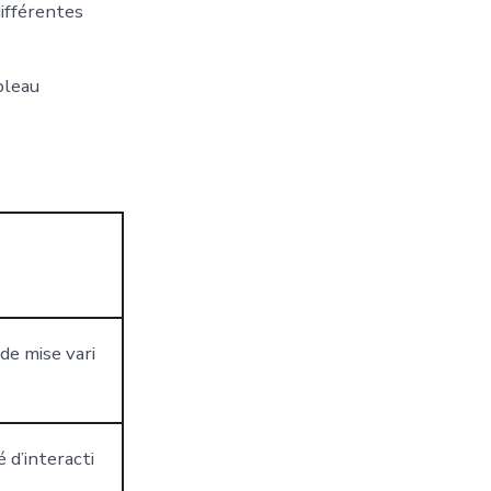
différentes
bleau
 de mise vari
 d’interacti