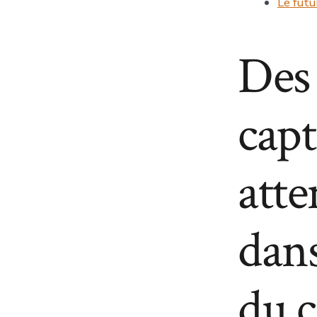
Le futu
Des
capt
att
dans
du c