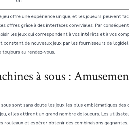
on.
 jeu offre une expérience unique, et les joueurs peuvent fa
es offres grâce à des interfaces conviviales. Par conséquent,
oisir les jeux qui correspondent à vos intérêts et à vos com
constant de nouveaux jeux par les fournisseurs de logiciel
e toujours au rendez-vous.
chines à sous : Amusemen
 sous sont sans doute les jeux les plus emblématiques des c
e jeu, elles attirent un grand nombre de joueurs. Les utilisate
les rouleaux et espérer obtenir des combinaisons gagnantes. 