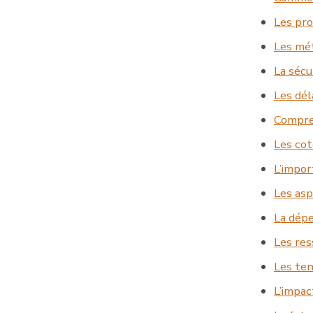
Les pro
Les mét
La sécu
Les dél
Compre
Les cot
L’impor
Les asp
La dépe
Les res
Les ten
L’impac