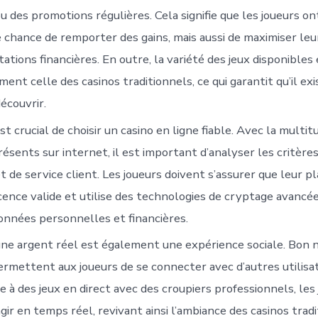
u des promotions régulières. Cela signifie que les joueurs o
chance de remporter des gains, mais aussi de maximiser leur
itations financières. En outre, la variété des jeux disponibles
ent celle des casinos traditionnels, ce qui garantit qu’il ex
écouvrir.
st crucial de choisir un casino en ligne fiable. Avec la multit
ésents sur internet, il est important d’analyser les critères
t de service client. Les joueurs doivent s’assurer que leur 
cence valide et utilise des technologies de cryptage avancé
onnées personnelles et financières.
igne argent réel est également une expérience sociale. Bon
rmettent aux joueurs de se connecter avec d’autres utilisa
 à des jeux en direct avec des croupiers professionnels, les
ir en temps réel, revivant ainsi l’ambiance des casinos tradi