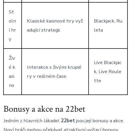
St
oln
Klasické kasinové hry vyž
Blackjack, Ru
í hr
adující strategii.
leta
y
Živ
Live Blackjac
é k
Interakce s živými krupié
k, Live Roule
asi
ry v reálném čase.
tte
no
Bonusy a akce na 22bet
Jedním z hlavních lákadel
22bet
jsou její bonusy a akce.
Noví hráči mohou očekávat atraktivní uvítací bonusy,