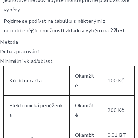
jednotlivé metody, abyste mohli správně plánovat své
výběry.
Pojďme se podívat na tabulku s některými z
nejoblíbenějších možností vkladu a výběru na
22bet
:
Metoda
Doba zpracování
Minimální vklad/oblast
Okamžit
Kreditní karta
100 Kč
ě
Elektronická peněženk
Okamžit
200 Kč
a
ě
Okamžit
0.01 BT