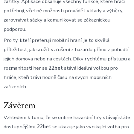
zážitky. Aplikace obsahuje všechny funkce, které hráči
potřebují, včetně možnosti provádět vklady a výběry,
zarovnávat sázky a komunikovat se zákaznickou
podporou.
Pro ty, kteří preferují mobilní hraní, je to skvělá
příležitost, jak si užít vzrušení z hazardu přímo z pohodlí
jejich domova nebo na cestách. Díky rychlému přístupu a
rozmanitosti her se
22bet
stává ideální volbou pro
hráče, kteří tráví hodně času na svých mobilních
zařízeních.
Závěrem
Vzhledem k tomu, že se online hazardní hry stávají stále
dostupnějšími,
22bet
se ukazuje jako vynikající volba pro