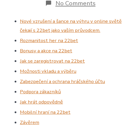
No Comments
Nové vzrušení a šance na výhru v online světě
čekají s 22bet jako vaším průvodcem.
Rozmanitost her na 22bet
Bonusy a akce na 22bet
Jak se zaregistrovat na 22bet
Možnosti vkladu a výběru
Zabezpečení a ochrana hráčského účtu
Podpora zákazníků
Jak hrát odpovědně
Mobilní hraní na 22bet
Závěrem