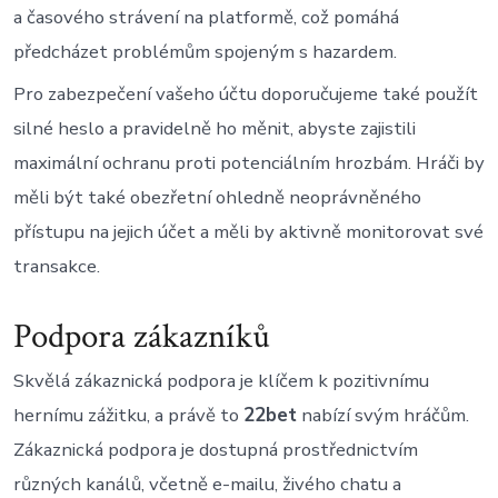
a časového strávení na platformě, což pomáhá
předcházet problémům spojeným s hazardem.
Pro zabezpečení vašeho účtu doporučujeme také použít
silné heslo a pravidelně ho měnit, abyste zajistili
maximální ochranu proti potenciálním hrozbám. Hráči by
měli být také obezřetní ohledně neoprávněného
přístupu na jejich účet a měli by aktivně monitorovat své
transakce.
Podpora zákazníků
Skvělá zákaznická podpora je klíčem k pozitivnímu
hernímu zážitku, a právě to
22bet
nabízí svým hráčům.
Zákaznická podpora je dostupná prostřednictvím
různých kanálů, včetně e-mailu, živého chatu a