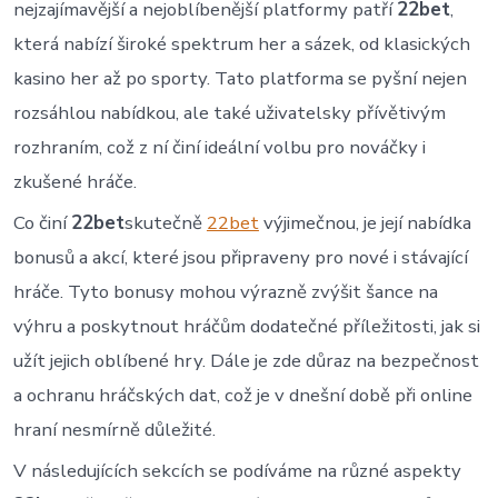
nejzajímavější a nejoblíbenější platformy patří
22bet
,
která nabízí široké spektrum her a sázek, od klasických
kasino her až po sporty. Tato platforma se pyšní nejen
rozsáhlou nabídkou, ale také uživatelsky přívětivým
rozhraním, což z ní činí ideální volbu pro nováčky i
zkušené hráče.
Co činí
22bet
skutečně
22bet
výjimečnou, je její nabídka
bonusů a akcí, které jsou připraveny pro nové i stávající
hráče. Tyto bonusy mohou výrazně zvýšit šance na
výhru a poskytnout hráčům dodatečné příležitosti, jak si
užít jejich oblíbené hry. Dále je zde důraz na bezpečnost
a ochranu hráčských dat, což je v dnešní době při online
hraní nesmírně důležité.
V následujících sekcích se podíváme na různé aspekty