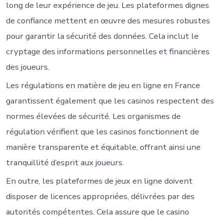
long de leur expérience de jeu. Les plateformes dignes
de confiance mettent en œuvre des mesures robustes
pour garantir la sécurité des données. Cela inclut le
cryptage des informations personnelles et financières
des joueurs.
Les régulations en matière de jeu en ligne en France
garantissent également que les casinos respectent des
normes élevées de sécurité. Les organismes de
régulation vérifient que les casinos fonctionnent de
manière transparente et équitable, offrant ainsi une
tranquillité d’esprit aux joueurs.
En outre, les plateformes de jeux en ligne doivent
disposer de licences appropriées, délivrées par des
autorités compétentes. Cela assure que le casino