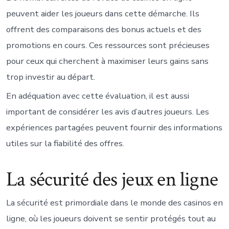
peuvent aider les joueurs dans cette démarche. Ils
offrent des comparaisons des bonus actuels et des
promotions en cours. Ces ressources sont précieuses
pour ceux qui cherchent à maximiser leurs gains sans
trop investir au départ.
En adéquation avec cette évaluation, il est aussi
important de considérer les avis d’autres joueurs. Les
expériences partagées peuvent fournir des informations
utiles sur la fiabilité des offres.
La sécurité des jeux en ligne
La sécurité est primordiale dans le monde des casinos en
ligne, où les joueurs doivent se sentir protégés tout au