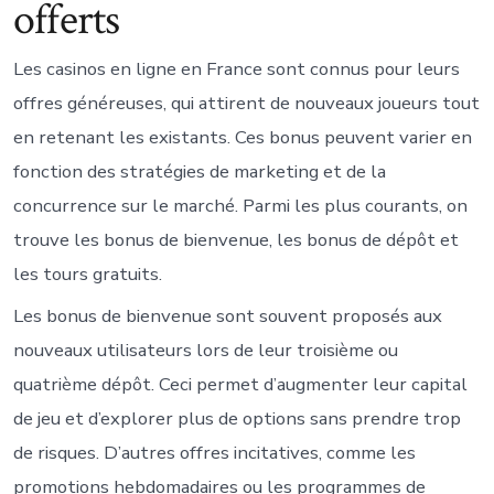
offerts
Les casinos en ligne en France sont connus pour leurs
offres généreuses, qui attirent de nouveaux joueurs tout
en retenant les existants. Ces bonus peuvent varier en
fonction des stratégies de marketing et de la
concurrence sur le marché. Parmi les plus courants, on
trouve les bonus de bienvenue, les bonus de dépôt et
les tours gratuits.
Les bonus de bienvenue sont souvent proposés aux
nouveaux utilisateurs lors de leur troisième ou
quatrième dépôt. Ceci permet d’augmenter leur capital
de jeu et d’explorer plus de options sans prendre trop
de risques. D’autres offres incitatives, comme les
promotions hebdomadaires ou les programmes de