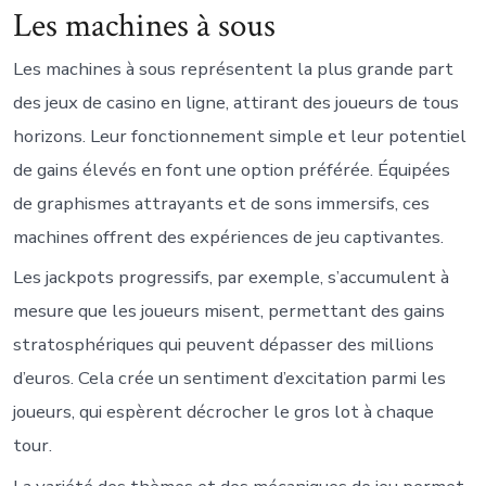
Les machines à sous
Les machines à sous représentent la plus grande part
des jeux de casino en ligne, attirant des joueurs de tous
horizons. Leur fonctionnement simple et leur potentiel
de gains élevés en font une option préférée. Équipées
de graphismes attrayants et de sons immersifs, ces
machines offrent des expériences de jeu captivantes.
Les jackpots progressifs, par exemple, s’accumulent à
mesure que les joueurs misent, permettant des gains
stratosphériques qui peuvent dépasser des millions
d’euros. Cela crée un sentiment d’excitation parmi les
joueurs, qui espèrent décrocher le gros lot à chaque
tour.