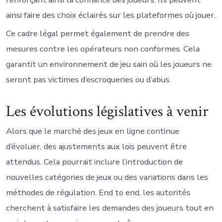
ainsi faire des choix éclairés sur les plateformes où jouer.
Ce cadre légal permet également de prendre des
mesures contre les opérateurs non conformes. Cela
garantit un environnement de jeu sain où les joueurs ne
seront pas victimes d’escroqueries ou d’abus.
Les évolutions législatives à venir
Alors que le marché des jeux en ligne continue
d’évoluer, des ajustements aux lois peuvent être
attendus. Cela pourrait inclure l’introduction de
nouvelles catégories de jeux ou des variations dans les
méthodes de régulation. End to end, les autorités
cherchent à satisfaire les demandes des joueurs tout en