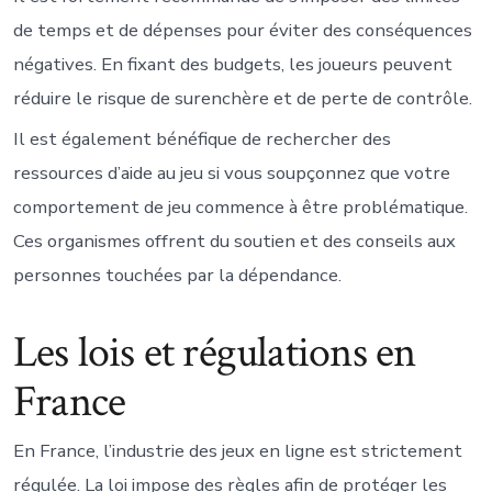
de temps et de dépenses pour éviter des conséquences
négatives. En fixant des budgets, les joueurs peuvent
réduire le risque de surenchère et de perte de contrôle.
Il est également bénéfique de rechercher des
ressources d’aide au jeu si vous soupçonnez que votre
comportement de jeu commence à être problématique.
Ces organismes offrent du soutien et des conseils aux
personnes touchées par la dépendance.
Les lois et régulations en
France
En France, l’industrie des jeux en ligne est strictement
régulée. La loi impose des règles afin de protéger les