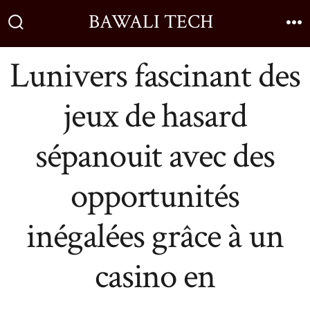
BAWALI TECH
Lunivers fascinant des
jeux de hasard
sépanouit avec des
opportunités
inégalées grâce à un
casino en