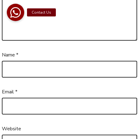
Name
*
Email
*
Website