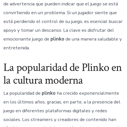
de advertencia que pueden indicar que el juego se está
convirtiendo en un problema. Si un jugador siente que
está perdiendo el control de su juego, es esencial buscar
apoyo y tomar un descanso. La clave es disfrutar del
emocionante juego de
plinko
de una manera saludable y
entretenida.
La popularidad de Plinko en
la cultura moderna
La popularidad de
plinko
ha crecido exponencialmente
en los últimos años, gracias, en parte, a la presencia del
juego en diferentes plataformas digitales y redes
sociales. Los streamers y creadores de contenido han