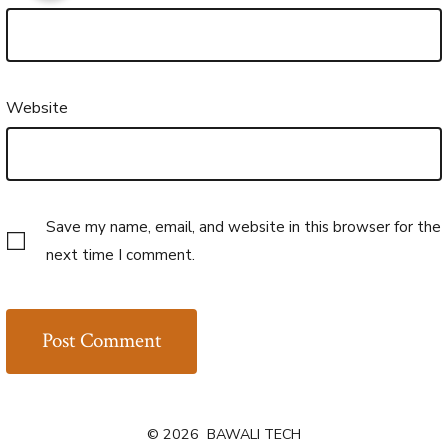
Website
Save my name, email, and website in this browser for the
next time I comment.
© 2026
BAWALI TECH