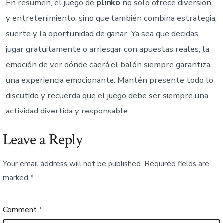
En resumen, el juego de
plinko
no solo ofrece diversión
y entretenimiento, sino que también combina estrategia,
suerte y la oportunidad de ganar. Ya sea que decidas
jugar gratuitamente o arriesgar con apuestas reales, la
emoción de ver dónde caerá el balón siempre garantiza
una experiencia emocionante. Mantén presente todo lo
discutido y recuerda que el juego debe ser siempre una
actividad divertida y responsable.
Leave a Reply
Your email address will not be published.
Required fields are
marked
*
Comment
*