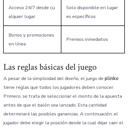
Acceso 24/7 desde cu
Solo disponible en lugar
alquier lugar
es específicos
Bonos y promociones
Premios inmediatos
en línea
Las reglas básicas del juego
A pesar de la simplicidad del diseño, el juego de
plinko
tiene reglas que todos los jugadores deben conocer.
Primero, se trata de seleccionar el monto de la apuesta
antes de que el balón sea lanzado. Esta cantidad
determinará las posibles ganancias. A continuación, el
jugador debe elegir la posición desde la cual dejar caer el