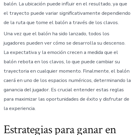
balón. La ubicación puede influir en el resultado, ya que
el trayecto puede variar significativamente dependiendo
de la ruta que tome el balón a través de los clavos.
Una vez que el balón ha sido lanzado, todos los
jugadores pueden ver cómo se desarrolla su descenso.
La expectativa y la emoción crecen a medida que el
balón rebota en los clavos, lo que puede cambiar su
trayectoria en cualquier momento. Finalmente, el balón
caerá en uno de los espacios numéricos, determinando la
ganancia del jugador. Es crucial entender estas reglas
para maximizar las oportunidades de éxito y disfrutar de
la experiencia.
Estrategias para ganar en