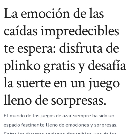
La emoción de las
caídas impredecibles
te espera: disfruta de
plinko gratis y desafía
la suerte en un juego
lleno de sorpresas.
El mundo de los juegos de azar siempre ha sido un
espacio fascinante lleno de emociones y sorpresas.