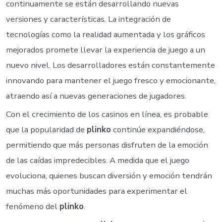
continuamente se están desarrollando nuevas
versiones y características. La integración de
tecnologías como la realidad aumentada y los gráficos
mejorados promete llevar la experiencia de juego a un
nuevo nivel. Los desarrolladores están constantemente
innovando para mantener el juego fresco y emocionante,
atraendo así a nuevas generaciones de jugadores.
Con el crecimiento de los casinos en línea, es probable
que la popularidad de
plinko
continúe expandiéndose,
permitiendo que más personas disfruten de la emoción
de las caídas impredecibles. A medida que el juego
evoluciona, quienes buscan diversión y emoción tendrán
muchas más oportunidades para experimentar el
fenómeno del
plinko
.