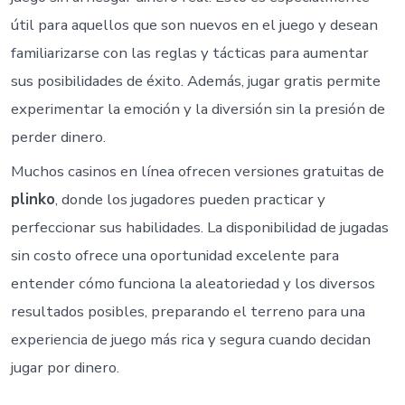
útil para aquellos que son nuevos en el juego y desean
familiarizarse con las reglas y tácticas para aumentar
sus posibilidades de éxito. Además, jugar gratis permite
experimentar la emoción y la diversión sin la presión de
perder dinero.
Muchos casinos en línea ofrecen versiones gratuitas de
plinko
, donde los jugadores pueden practicar y
perfeccionar sus habilidades. La disponibilidad de jugadas
sin costo ofrece una oportunidad excelente para
entender cómo funciona la aleatoriedad y los diversos
resultados posibles, preparando el terreno para una
experiencia de juego más rica y segura cuando decidan
jugar por dinero.