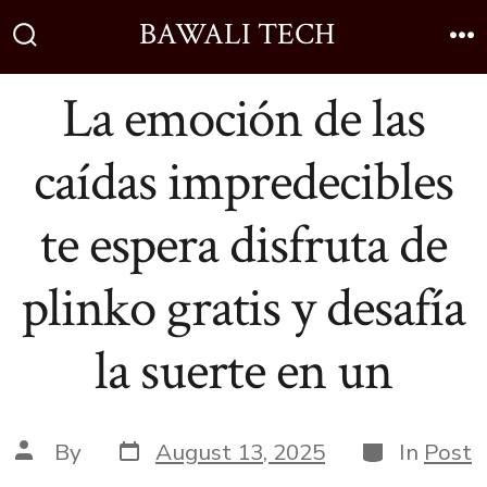
BAWALI TECH
La emoción de las
caídas impredecibles
te espera disfruta de
plinko gratis y desafía
la suerte en un
By
August 13, 2025
In
Post