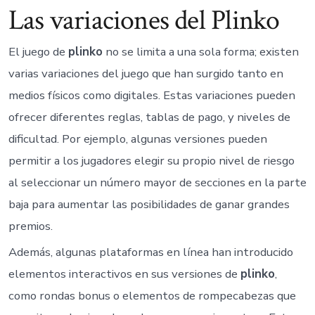
Las variaciones del Plinko
El juego de
plinko
no se limita a una sola forma; existen
varias variaciones del juego que han surgido tanto en
medios físicos como digitales. Estas variaciones pueden
ofrecer diferentes reglas, tablas de pago, y niveles de
dificultad. Por ejemplo, algunas versiones pueden
permitir a los jugadores elegir su propio nivel de riesgo
al seleccionar un número mayor de secciones en la parte
baja para aumentar las posibilidades de ganar grandes
premios.
Además, algunas plataformas en línea han introducido
elementos interactivos en sus versiones de
plinko
,
como rondas bonus o elementos de rompecabezas que