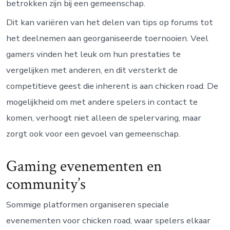
betrokken zijn bij een gemeenschap.
Dit kan variëren van het delen van tips op forums tot
het deelnemen aan georganiseerde toernooien. Veel
gamers vinden het leuk om hun prestaties te
vergelijken met anderen, en dit versterkt de
competitieve geest die inherent is aan chicken road. De
mogelijkheid om met andere spelers in contact te
komen, verhoogt niet alleen de spelervaring, maar
zorgt ook voor een gevoel van gemeenschap.
Gaming evenementen en
community’s
Sommige platformen organiseren speciale
evenementen voor chicken road, waar spelers elkaar