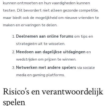
kunnen ontmoeten en hun vaardigheden kunnen
testen. Dit bevordert niet alleen gezonde competitie,
maar biedt ook de mogelijkheid om nieuwe vrienden te
maken en ervaringen te delen.
Deelnemen aan online forums
om tips en
strategieën uit te wisselen.
Meedoen aan dagelijkse uitdagingen
en
wedstrijden om prijzen te winnen.
Netwerken met andere spelers
via sociale
media en gaming platforms.
Risico’s en verantwoordelijk
spelen