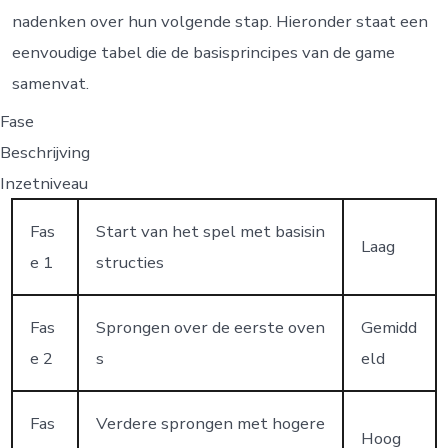
nadenken over hun volgende stap. Hieronder staat een
eenvoudige tabel die de basisprincipes van de game
samenvat.
Fase
Beschrijving
Inzetniveau
Fas
Start van het spel met basisin
Laag
e 1
structies
Fas
Sprongen over de eerste oven
Gemidd
e 2
s
eld
Fas
Verdere sprongen met hogere
Hoog