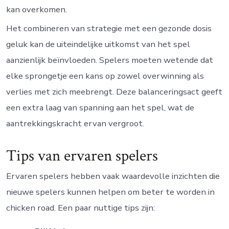
kan overkomen.
Het combineren van strategie met een gezonde dosis
geluk kan de uiteindelijke uitkomst van het spel
aanzienlijk beïnvloeden. Spelers moeten wetende dat
elke sprongetje een kans op zowel overwinning als
verlies met zich meebrengt. Deze balanceringsact geeft
een extra laag van spanning aan het spel, wat de
aantrekkingskracht ervan vergroot.
Tips van ervaren spelers
Ervaren spelers hebben vaak waardevolle inzichten die
nieuwe spelers kunnen helpen om beter te worden in
chicken road. Een paar nuttige tips zijn: