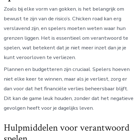
Zoals bij elke vorm van gokken, is het belangrijk om
bewust te zijn van de risico’s. Chicken road kan erg
verslavend zijn, en spelers moeten weten waar hun
grenzen liggen. Het is essentieel om verantwoord te
spelen, wat betekent dat je niet meer inzet dan je je
kunt veroorloven te verliezen.
Plannen en budgetteren zijn cruciaal. Spelers hoeven
niet elke keer te winnen, maar als je verliest, zorg er
dan voor dat het financiële verlies beheersbaar blijft.
Dit kan de game leuk houden, zonder dat het negatieve
gevolgen heeft voor je dagelijks leven.
Hulpmiddelen voor verantwoord
spelen