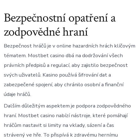
Bezpečnostní opatření a
zodpovědné hraní
Bezpečnost hráčů je v online hazardních hrách klíčovým
tématem. Mostbet casino dbá na dodržování všech
právních předpisů a regulací, aby zajistilo bezpečnost
svých uživatelů. Kasino používá šifrování dat a
zabezpečené spojení, aby chránilo osobní a finanční
údaje hráčů.
Dalším důležitým aspektem je podpora zodpovědného
hraní. Mostbet casino nabízí nástroje, které pomáhají
hráčům nastavit si limity na vklady, sázení a čas
strávený ve hře. To přispívá k zdravému hernímu