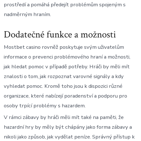
prostředí a pomáhá předejít problémům spojeným s
nadměrným hraním.
Dodatečné funkce a možnosti
Mostbet casino rovněž poskytuje svým uživatelům
informace o prevenci problémového hraní a možnosti,
jak hledat pomoc v případě potřeby. Hráči by měli mít
znalosti o tom, jak rozpoznat varovné signály a kdy
vyhledat pomoc. Kromě toho jsou k dispozici různé
organizace, které nabízejí poradenství a podporu pro
osoby trpící problémy s hazardem.
V rámci zábavy by hráči měli mít také na paměti, že
hazardní hry by měly být chápány jako forma zábavy a
nikoli jako způsob, jak vydělat peníze. Správný přístup k