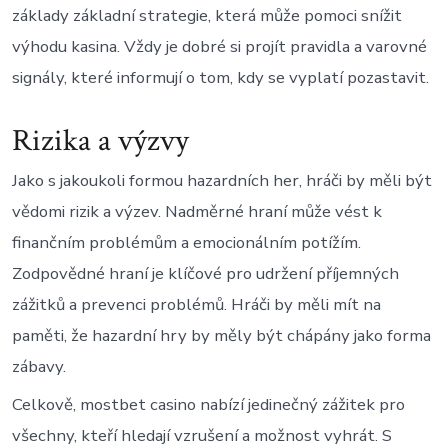
základy základní strategie, která může pomoci snížit
výhodu kasina. Vždy je dobré si projít pravidla a varovné
signály, které informují o tom, kdy se vyplatí pozastavit.
Rizika a výzvy
Jako s jakoukoli formou hazardních her, hráči by měli být
vědomi rizik a výzev. Nadměrné hraní může vést k
finančním problémům a emocionálním potížím.
Zodpovědné hraní je klíčové pro udržení příjemných
zážitků a prevenci problémů. Hráči by měli mít na
paměti, že hazardní hry by měly být chápány jako forma
zábavy.
Celkově, mostbet casino nabízí jedinečný zážitek pro
všechny, kteří hledají vzrušení a možnost vyhrát. S