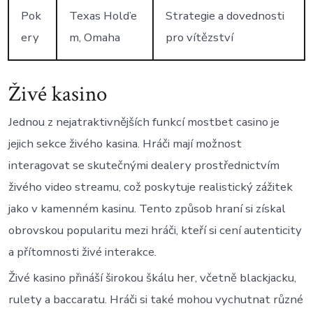
Pok
Texas Hold’e
Strategie a dovednosti
ery
m, Omaha
pro vítězství
Živé kasino
Jednou z nejatraktivnějších funkcí mostbet casino je
jejich sekce živého kasina. Hráči mají možnost
interagovat se skutečnými dealery prostřednictvím
živého video streamu, což poskytuje realistický zážitek
jako v kamenném kasinu. Tento způsob hraní si získal
obrovskou popularitu mezi hráči, kteří si cení autenticity
a přítomnosti živé interakce.
Živé kasino přináší širokou škálu her, včetně blackjacku,
rulety a baccaratu. Hráči si také mohou vychutnat různé