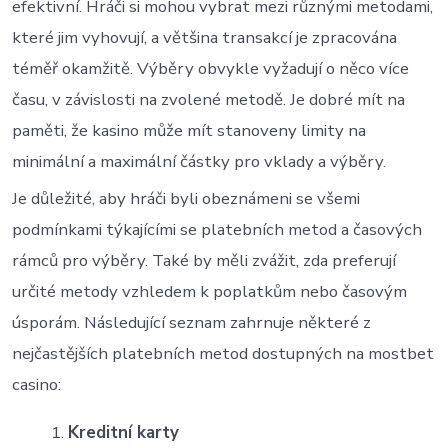
efektivní. Hráči si mohou vybrat mezi různými metodami,
které jim vyhovují, a většina transakcí je zpracována
téměř okamžitě. Výběry obvykle vyžadují o něco více
času, v závislosti na zvolené metodě. Je dobré mít na
paměti, že kasino může mít stanoveny limity na
minimální a maximální částky pro vklady a výběry.
Je důležité, aby hráči byli obeznámeni se všemi
podmínkami týkajícími se platebních metod a časových
rámců pro výběry. Také by měli zvážit, zda preferují
určité metody vzhledem k poplatkům nebo časovým
úsporám. Následující seznam zahrnuje některé z
nejčastějších platebních metod dostupných na mostbet
casino:
Kreditní karty