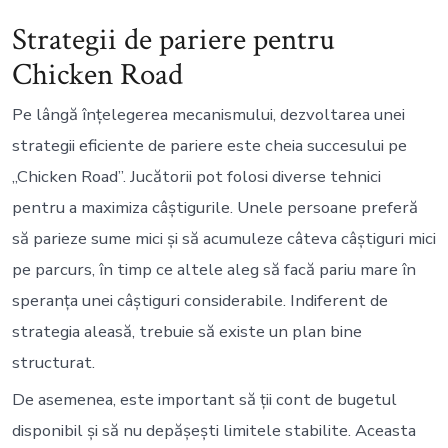
Strategii de pariere pentru
Chicken Road
Pe lângă înțelegerea mecanismului, dezvoltarea unei
strategii eficiente de pariere este cheia succesului pe
„Chicken Road”. Jucătorii pot folosi diverse tehnici
pentru a maximiza câștigurile. Unele persoane preferă
să parieze sume mici și să acumuleze câteva câștiguri mici
pe parcurs, în timp ce altele aleg să facă pariu mare în
speranța unei câștiguri considerabile. Indiferent de
strategia aleasă, trebuie să existe un plan bine
structurat.
De asemenea, este important să ții cont de bugetul
disponibil și să nu depășești limitele stabilite. Aceasta