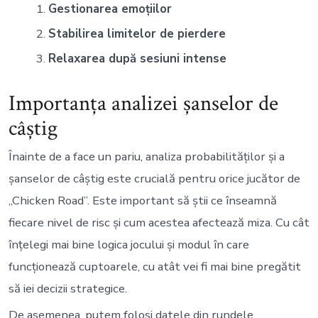
Gestionarea emoțiilor
Stabilirea limitelor de pierdere
Relaxarea după sesiuni intense
Importanța analizei șanselor de
câștig
Înainte de a face un pariu, analiza probabilităților și a
șanselor de câștig este crucială pentru orice jucător de
„Chicken Road”. Este important să știi ce înseamnă
fiecare nivel de risc și cum acestea afectează miza. Cu cât
înțelegi mai bine logica jocului și modul în care
funcționează cuptoarele, cu atât vei fi mai bine pregătit
să iei decizii strategice.
De asemenea, putem folosi datele din rundele