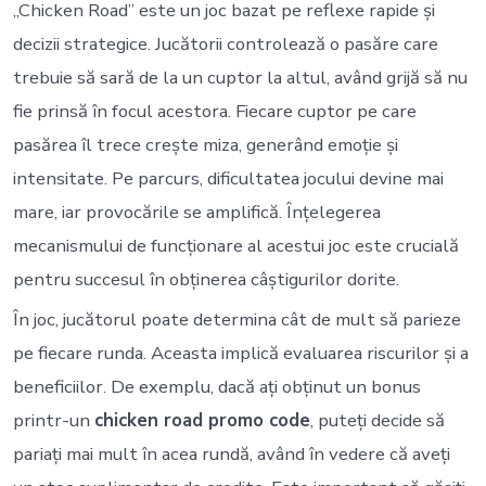
„Chicken Road” este un joc bazat pe reflexe rapide și
decizii strategice. Jucătorii controlează o pasăre care
trebuie să sară de la un cuptor la altul, având grijă să nu
fie prinsă în focul acestora. Fiecare cuptor pe care
pasărea îl trece crește miza, generând emoție și
intensitate. Pe parcurs, dificultatea jocului devine mai
mare, iar provocările se amplifică. Înțelegerea
mecanismului de funcționare al acestui joc este crucială
pentru succesul în obținerea câștigurilor dorite.
În joc, jucătorul poate determina cât de mult să parieze
pe fiecare runda. Aceasta implică evaluarea riscurilor și a
beneficiilor. De exemplu, dacă ați obținut un bonus
printr-un
chicken road promo code
, puteți decide să
pariați mai mult în acea rundă, având în vedere că aveți