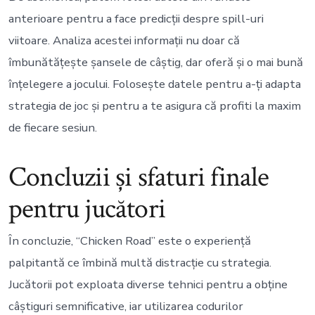
anterioare pentru a face predicții despre spill-uri
viitoare. Analiza acestei informații nu doar că
îmbunătățește șansele de câștig, dar oferă și o mai bună
înțelegere a jocului. Folosește datele pentru a-ți adapta
strategia de joc și pentru a te asigura că profiti la maxim
de fiecare sesiun.
Concluzii și sfaturi finale
pentru jucători
În concluzie, “Chicken Road” este o experiență
palpitantă ce îmbină multă distracție cu strategia.
Jucătorii pot exploata diverse tehnici pentru a obține
câștiguri semnificative, iar utilizarea codurilor