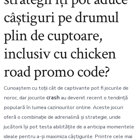
câștiguri pe drumul
plin de cuptoare,
inclusiv cu chicken
road promo code?
Cunoaștem cu toții cât de captivante pot fi jocurile de
noroc, dar jocurile
crash
au devenit recent o tendință
populară în lumea cazinourilor online. Aceste jocuri
oferă o combinație de adrenalină și strategie, unde
jucătorii își pot testa abilitățile de a anticipa momentele
ideale pentru a-și maximiza câștigurile. Printre cele mai