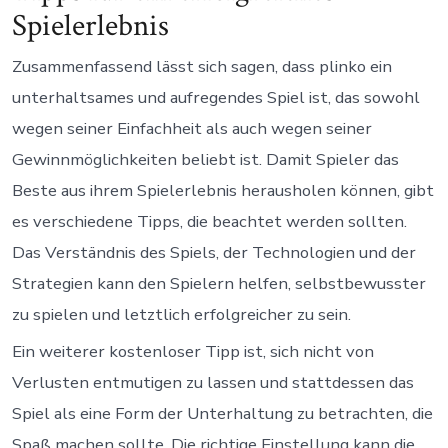
Spielerlebnis
Zusammenfassend lässt sich sagen, dass plinko ein
unterhaltsames und aufregendes Spiel ist, das sowohl
wegen seiner Einfachheit als auch wegen seiner
Gewinnmöglichkeiten beliebt ist. Damit Spieler das
Beste aus ihrem Spielerlebnis herausholen können, gibt
es verschiedene Tipps, die beachtet werden sollten.
Das Verständnis des Spiels, der Technologien und der
Strategien kann den Spielern helfen, selbstbewusster
zu spielen und letztlich erfolgreicher zu sein.
Ein weiterer kostenloser Tipp ist, sich nicht von
Verlusten entmutigen zu lassen und stattdessen das
Spiel als eine Form der Unterhaltung zu betrachten, die
Spaß machen sollte. Die richtige Einstellung kann die