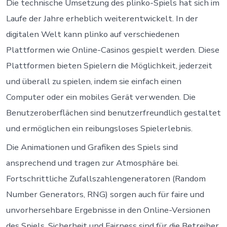
Die technische Umsetzung des plinko-Spiels hat sich im
Laufe der Jahre erheblich weiterentwickelt. In der
digitalen Welt kann plinko auf verschiedenen
Plattformen wie Online-Casinos gespielt werden. Diese
Plattformen bieten Spielern die Möglichkeit, jederzeit
und überall zu spielen, indem sie einfach einen
Computer oder ein mobiles Gerät verwenden. Die
Benutzeroberflächen sind benutzerfreundlich gestaltet
und ermöglichen ein reibungsloses Spielerlebnis.
Die Animationen und Grafiken des Spiels sind
ansprechend und tragen zur Atmosphäre bei.
Fortschrittliche Zufallszahlengeneratoren (Random
Number Generators, RNG) sorgen auch für faire und
unvorhersehbare Ergebnisse in den Online-Versionen
des Spiels. Sicherheit und Fairness sind für die Betreiber