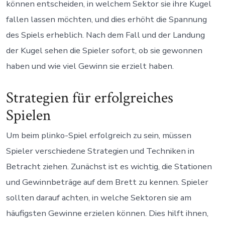
können entscheiden, in welchem Sektor sie ihre Kugel
fallen lassen möchten, und dies erhöht die Spannung
des Spiels erheblich. Nach dem Fall und der Landung
der Kugel sehen die Spieler sofort, ob sie gewonnen
haben und wie viel Gewinn sie erzielt haben.
Strategien für erfolgreiches
Spielen
Um beim plinko-Spiel erfolgreich zu sein, müssen
Spieler verschiedene Strategien und Techniken in
Betracht ziehen. Zunächst ist es wichtig, die Stationen
und Gewinnbeträge auf dem Brett zu kennen. Spieler
sollten darauf achten, in welche Sektoren sie am
häufigsten Gewinne erzielen können. Dies hilft ihnen,