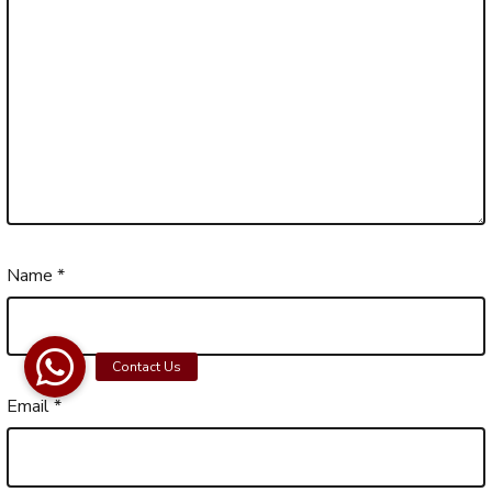
Name
*
Email
*