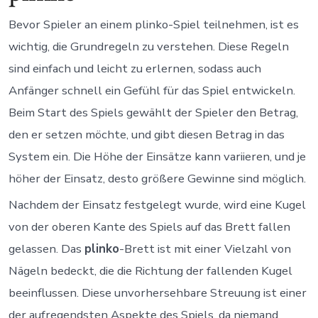
Bevor Spieler an einem plinko-Spiel teilnehmen, ist es
wichtig, die Grundregeln zu verstehen. Diese Regeln
sind einfach und leicht zu erlernen, sodass auch
Anfänger schnell ein Gefühl für das Spiel entwickeln.
Beim Start des Spiels gewählt der Spieler den Betrag,
den er setzen möchte, und gibt diesen Betrag in das
System ein. Die Höhe der Einsätze kann variieren, und je
höher der Einsatz, desto größere Gewinne sind möglich.
Nachdem der Einsatz festgelegt wurde, wird eine Kugel
von der oberen Kante des Spiels auf das Brett fallen
gelassen. Das
plinko
-Brett ist mit einer Vielzahl von
Nägeln bedeckt, die die Richtung der fallenden Kugel
beeinflussen. Diese unvorhersehbare Streuung ist einer
der aufregendsten Aspekte des Spiels, da niemand