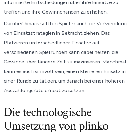
informierte Entscheidungen über ihre Einsätze zu
treffen und ihre Gewinnchancen zu erhöhen.
Darüber hinaus sollten Spieler auch die Verwendung
von Einsatzstrategien in Betracht ziehen. Das
Platzieren unterschiedlicher Einsätze auf
verschiedenen Spielrunden kann dabei helfen, die
Gewinne über längere Zeit zu maximieren. Manchmal
kann es auch sinnvoll sein, einen kleineren Einsatz in
einer Runde zu tätigen, um danach bei einer höheren
Auszahlungsrate erneut zu setzen.
Die technologische
Umsetzung von plinko