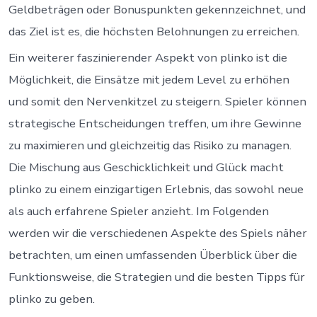
Geldbeträgen oder Bonuspunkten gekennzeichnet, und
das Ziel ist es, die höchsten Belohnungen zu erreichen.
Ein weiterer faszinierender Aspekt von plinko ist die
Möglichkeit, die Einsätze mit jedem Level zu erhöhen
und somit den Nervenkitzel zu steigern. Spieler können
strategische Entscheidungen treffen, um ihre Gewinne
zu maximieren und gleichzeitig das Risiko zu managen.
Die Mischung aus Geschicklichkeit und Glück macht
plinko zu einem einzigartigen Erlebnis, das sowohl neue
als auch erfahrene Spieler anzieht. Im Folgenden
werden wir die verschiedenen Aspekte des Spiels näher
betrachten, um einen umfassenden Überblick über die
Funktionsweise, die Strategien und die besten Tipps für
plinko zu geben.