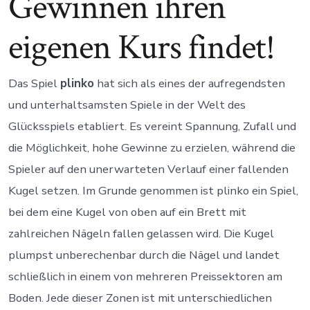
Gewinnen ihren
eigenen Kurs findet!
Das Spiel
plinko
hat sich als eines der aufregendsten
und unterhaltsamsten Spiele in der Welt des
Glücksspiels etabliert. Es vereint Spannung, Zufall und
die Möglichkeit, hohe Gewinne zu erzielen, während die
Spieler auf den unerwarteten Verlauf einer fallenden
Kugel setzen. Im Grunde genommen ist plinko ein Spiel,
bei dem eine Kugel von oben auf ein Brett mit
zahlreichen Nägeln fallen gelassen wird. Die Kugel
plumpst unberechenbar durch die Nägel und landet
schließlich in einem von mehreren Preissektoren am
Boden. Jede dieser Zonen ist mit unterschiedlichen