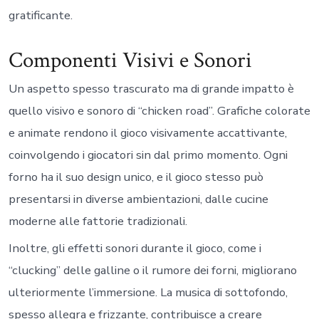
gratificante.
Componenti Visivi e Sonori
Un aspetto spesso trascurato ma di grande impatto è
quello visivo e sonoro di “chicken road”. Grafiche colorate
e animate rendono il gioco visivamente accattivante,
coinvolgendo i giocatori sin dal primo momento. Ogni
forno ha il suo design unico, e il gioco stesso può
presentarsi in diverse ambientazioni, dalle cucine
moderne alle fattorie tradizionali.
Inoltre, gli effetti sonori durante il gioco, come i
“clucking” delle galline o il rumore dei forni, migliorano
ulteriormente l’immersione. La musica di sottofondo,
spesso allegra e frizzante, contribuisce a creare