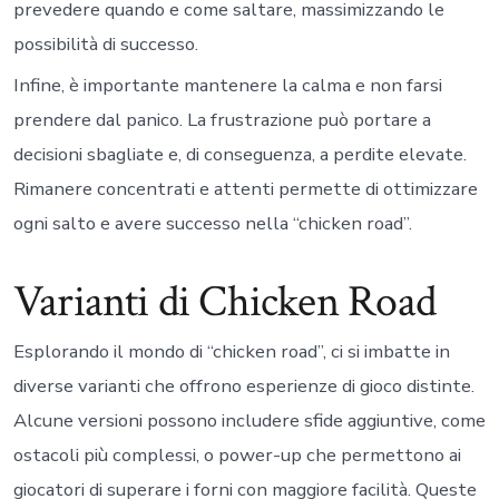
prevedere quando e come saltare, massimizzando le
possibilità di successo.
Infine, è importante mantenere la calma e non farsi
prendere dal panico. La frustrazione può portare a
decisioni sbagliate e, di conseguenza, a perdite elevate.
Rimanere concentrati e attenti permette di ottimizzare
ogni salto e avere successo nella “chicken road”.
Varianti di Chicken Road
Esplorando il mondo di “chicken road”, ci si imbatte in
diverse varianti che offrono esperienze di gioco distinte.
Alcune versioni possono includere sfide aggiuntive, come
ostacoli più complessi, o power-up che permettono ai
giocatori di superare i forni con maggiore facilità. Queste