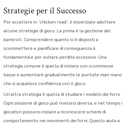
Strategie per il Successo
Per eccellere in “chicken road”, è essenziale adottare
alcune strategie di gioco. La prima è la gestione del
bankroll. Comprendere quanto si è disposti a
scommettere e pianificare di conseguenza è
fondamentale per evitare perdite eccessive. Una
strategia comune è quella di iniziare con scommesse
basse e aumentare gradualmente le puntate man mano
che si acquisisce confidenza con il gioco.
Un’altra strategia è quella di studiare i modelli dei forni.
Ogni sessione di gioco può rivelarsi diversa, e nel tempo i
giocatori possono iniziare a riconoscere schemi di
comportamento nei movimenti dei forni. Questo aiuta a