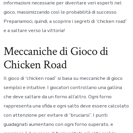
informazioni necessarie per diventare veri esperti nel
gioco, massimizzando così le probabilità di successo.
Prepariamoci, quindi, a scoprire i segreti di “chicken road”
e a saltare verso la vittoria!
Meccaniche di Gioco di
Chicken Road
Il gioco di “chicken road” si basa su meccaniche di gioco
semplici e intuitive. I giocatori controllano una gallina
che deve saltare da un forno all’altro. Ogni forno
rappresenta una sfida e ogni salto deve essere calcolato
con attenzione per evitare di “bruciarsi”. I punti
guadagnati aumentano con ogni forno superato, e