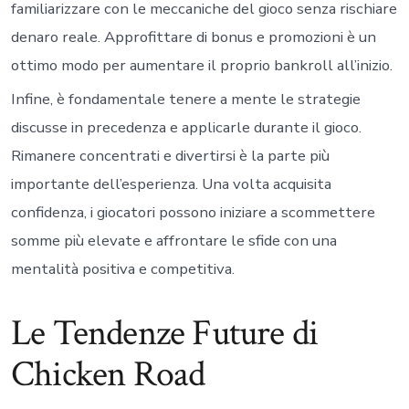
familiarizzare con le meccaniche del gioco senza rischiare
denaro reale. Approfittare di bonus e promozioni è un
ottimo modo per aumentare il proprio bankroll all’inizio.
Infine, è fondamentale tenere a mente le strategie
discusse in precedenza e applicarle durante il gioco.
Rimanere concentrati e divertirsi è la parte più
importante dell’esperienza. Una volta acquisita
confidenza, i giocatori possono iniziare a scommettere
somme più elevate e affrontare le sfide con una
mentalità positiva e competitiva.
Le Tendenze Future di
Chicken Road