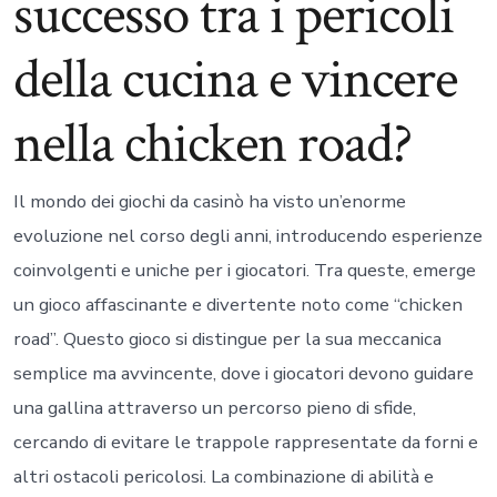
successo tra i pericoli
della cucina e vincere
nella chicken road?
Il mondo dei giochi da casinò ha visto un’enorme
evoluzione nel corso degli anni, introducendo esperienze
coinvolgenti e uniche per i giocatori. Tra queste, emerge
un gioco affascinante e divertente noto come “chicken
road”. Questo gioco si distingue per la sua meccanica
semplice ma avvincente, dove i giocatori devono guidare
una gallina attraverso un percorso pieno di sfide,
cercando di evitare le trappole rappresentate da forni e
altri ostacoli pericolosi. La combinazione di abilità e