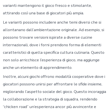
varianti mantengono il gioco fresco e stimolante,
attirando così una base di giocatori più ampia.
Le varianti possono includere anche temi diversi che si
allontanano dall’ambientazione originale. Ad esempio, si
possono trovare versioni ispirate a diverse cucine
internazionali, dove i forni prendono forma di elementi
caratteristici di quella specifica cultura culinaria. Questo
non solo arricchisce l’esperienza di gioco, ma aggiunge
anche un elemento di apprendimento.
Inoltre, alcuni giochi offrono modalità cooperative dove i
giocatori possono unirsi per affrontare le sfide insieme,
migliorando l’aspetto sociale del gioco. Questo incoraggia
la collaborazione e la strategia di squadra, rendendo
“chicken road” un’esperienza ancor più avvincente e