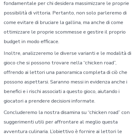
fondamentale per chi desidera massimizzare le proprie
possibilità di vittoria. Pertanto, non solo parleremo di
come evitare di bruciare la gallina, ma anche di come
ottimizzare le proprie scommesse e gestire il proprio
budget in modo efficace.
Inoltre, analizzeremo le diverse varianti e le modalità di
gioco che si possono trovare nella “chicken road”,
offrendo ai lettori una panoramica completa di ciò che
possono aspettarsi. Saranno messi in evidenza anche i
benefici e i rischi associati a questo gioco, aiutando i
giocatori a prendere decisioni informate.
Concluderemo la nostra disamina su “chicken road” con
suggerimenti utili per affrontare al meglio questa
avventura culinaria. L’obiettivo è fornire ai lettori le