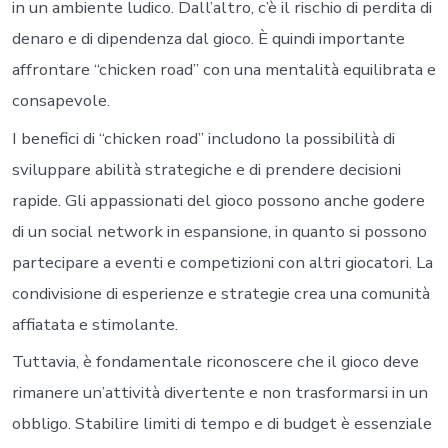
in un ambiente ludico. Dall’altro, c’è il rischio di perdita di
denaro e di dipendenza dal gioco. È quindi importante
affrontare “chicken road” con una mentalità equilibrata e
consapevole.
I benefici di “chicken road” includono la possibilità di
sviluppare abilità strategiche e di prendere decisioni
rapide. Gli appassionati del gioco possono anche godere
di un social network in espansione, in quanto si possono
partecipare a eventi e competizioni con altri giocatori. La
condivisione di esperienze e strategie crea una comunità
affiatata e stimolante.
Tuttavia, è fondamentale riconoscere che il gioco deve
rimanere un’attività divertente e non trasformarsi in un
obbligo. Stabilire limiti di tempo e di budget è essenziale