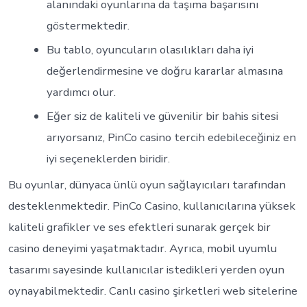
alanındaki oyunlarına da taşıma başarısını
göstermektedir.
Bu tablo, oyuncuların olasılıkları daha iyi
değerlendirmesine ve doğru kararlar almasına
yardımcı olur.
Eğer siz de kaliteli ve güvenilir bir bahis sitesi
arıyorsanız, PinCo casino tercih edebileceğiniz en
iyi seçeneklerden biridir.
Bu oyunlar, dünyaca ünlü oyun sağlayıcıları tarafından
desteklenmektedir. PinCo Casino, kullanıcılarına yüksek
kaliteli grafikler ve ses efektleri sunarak gerçek bir
casino deneyimi yaşatmaktadır. Ayrıca, mobil uyumlu
tasarımı sayesinde kullanıcılar istedikleri yerden oyun
oynayabilmektedir. Canlı casino şirketleri web sitelerine