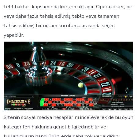
telif hakları kapsamında korunmaktadır. Operatörler, bir
veya daha fazla tahsis edilmiş tablo veya tamamen
tahsis edilmiş bir ortam kurulumu arasında seçim
yapabilir.
Sitenin sosyal medya hesaplarını inceleyerek de bu oyun
kategorileri hakkında genel bilgi edinebilir ve
kullanıcıların hangi ürünlerde daha çok yer aldığını