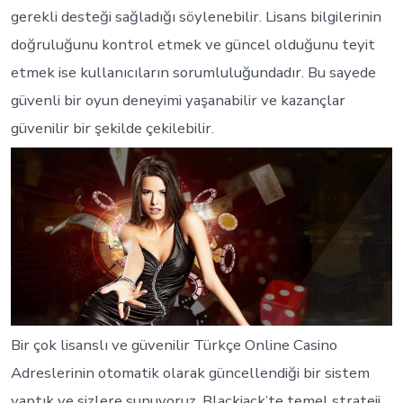
gerekli desteği sağladığı söylenebilir. Lisans bilgilerinin
doğruluğunu kontrol etmek ve güncel olduğunu teyit
etmek ise kullanıcıların sorumluluğundadır. Bu sayede
güvenli bir oyun deneyimi yaşanabilir ve kazançlar
güvenilir bir şekilde çekilebilir.
Bir çok lisanslı ve güvenilir Türkçe Online Casino
Adreslerinin otomatik olarak güncellendiği bir sistem
yaptık ve sizlere sunuyoruz. Blackjack’te temel strateji