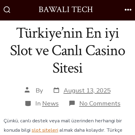
BAWALI TECH
Türkiye’nin En iyi
Slot ve Canlı Casino
Sitesi
By
August 13, 2025
In
News
No Comments
Çünkü, canlı destek veya mail üzerinden herhangi bir
konuda bilgi
slot siteleri
almak daha kolaydır. Türkçe