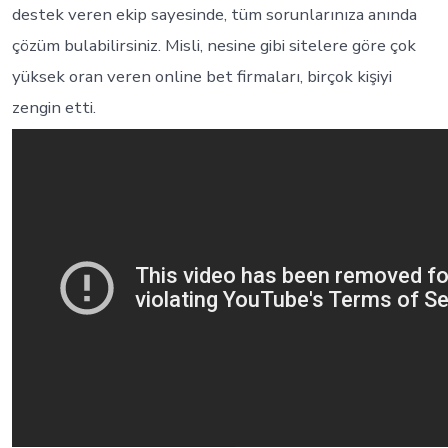
destek veren ekip sayesinde, tüm sorunlarınıza anında
çözüm bulabilirsiniz. Misli, nesine gibi sitelere göre çok
yüksek oran veren online bet firmaları, birçok kişiyi
zengin etti.