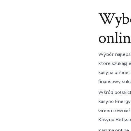
Wybó
onli
Wybór najlepsz
które szukają 
kasyna online,
finansowy sukc
Wśród polskich
kasyno Energy
Green również
Kasyno Betsso
Kasyna online,