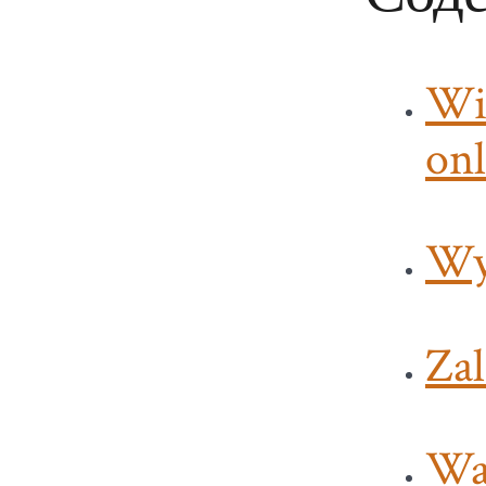
Wi
onl
Wyb
Zal
Wa