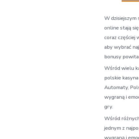
W dzisiejszym 
online stają si
coraz częściej 
aby wybrać naj
bonusy powita
Wśród wielu ka
polskie kasyna
Automaty, Pols
wygraną i emoc
gry.
Wśród różnych 
jednym z najpo
wygraną i emoc