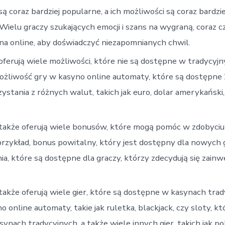
ą coraz bardziej popularne, a ich możliwości są coraz bardzie
Wielu graczy szukających emocji i szans na wygraną, coraz cz
na online, aby doświadczyć niezapomnianych chwil.
oferują wiele możliwości, które nie są dostępne w tradycyj
ożliwość gry w kasyno online automaty, które są dostępne 
ystania z różnych walut, takich jak euro, dolar amerykański,
także oferują wiele bonusów, które mogą pomóc w zdobyciu
przykład, bonus powitalny, który jest dostępny dla nowych g
ia, które są dostępne dla graczy, którzy zdecydują się zai
także oferują wiele gier, które są dostępne w kasynach trad
o online automaty, takie jak ruletka, blackjack, czy sloty, kt
nach tradycyjnych, a także wiele innych gier, takich jak pok