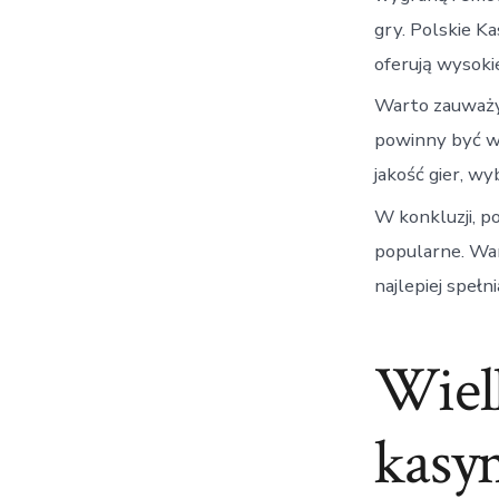
gry. Polskie K
oferują wysoki
Warto zauważyć
powinny być wz
jakość gier, w
W konkluzji, p
popularne. War
najlepiej spełn
Wiel
kasy