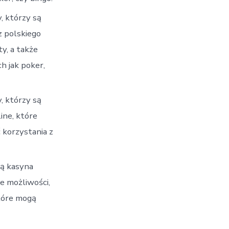
, którzy są
z polskiego
ty, a także
h jak poker,
, którzy są
ine, które
ć korzystania z
ją kasyna
e możliwości,
które mogą