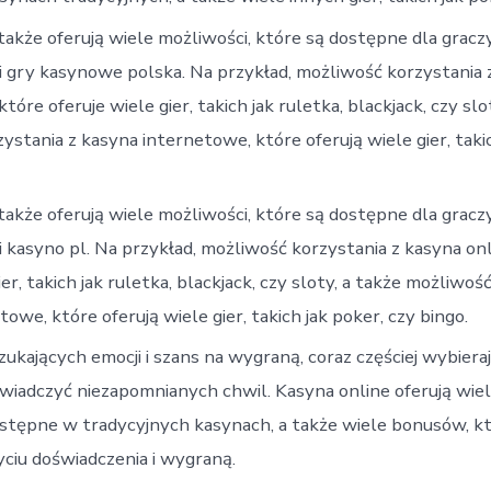
także oferują wiele możliwości, które są dostępne dla graczy
 gry kasynowe polska. Na przykład, możliwość korzystania 
które oferuje wiele gier, takich jak ruletka, blackjack, czy slo
stania z kasyna internetowe, które oferują wiele gier, takic
także oferują wiele możliwości, które są dostępne dla graczy
 kasyno pl. Na przykład, możliwość korzystania z kasyna onl
ier, takich jak ruletka, blackjack, czy sloty, a także możliwoś
owe, które oferują wiele gier, takich jak poker, czy bingo.
zukających emocji i szans na wygraną, coraz częściej wybiera
świadczyć niezapomnianych chwil. Kasyna online oferują wiel
ostępne w tradycyjnych kasynach, a także wiele bonusów, 
iu doświadczenia i wygraną.