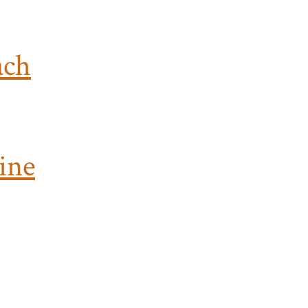
ach
ine