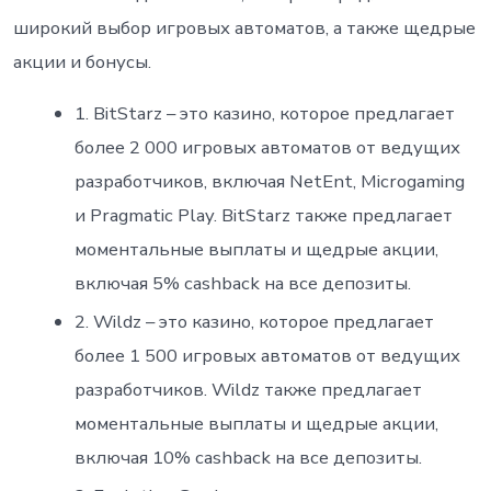
широкий выбор игровых автоматов, а также щедрые
акции и бонусы.
1. BitStarz – это казино, которое предлагает
более 2 000 игровых автоматов от ведущих
разработчиков, включая NetEnt, Microgaming
и Pragmatic Play. BitStarz также предлагает
моментальные выплаты и щедрые акции,
включая 5% cashback на все депозиты.
2. Wildz – это казино, которое предлагает
более 1 500 игровых автоматов от ведущих
разработчиков. Wildz также предлагает
моментальные выплаты и щедрые акции,
включая 10% cashback на все депозиты.