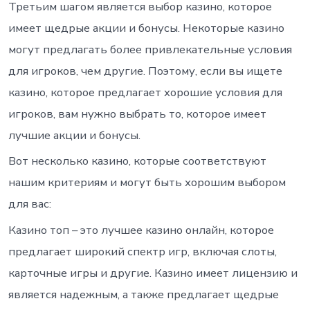
Третьим шагом является выбор казино, которое
имеет щедрые акции и бонусы. Некоторые казино
могут предлагать более привлекательные условия
для игроков, чем другие. Поэтому, если вы ищете
казино, которое предлагает хорошие условия для
игроков, вам нужно выбрать то, которое имеет
лучшие акции и бонусы.
Вот несколько казино, которые соответствуют
нашим критериям и могут быть хорошим выбором
для вас:
Казино топ – это лучшее казино онлайн, которое
предлагает широкий спектр игр, включая слоты,
карточные игры и другие. Казино имеет лицензию и
является надежным, а также предлагает щедрые