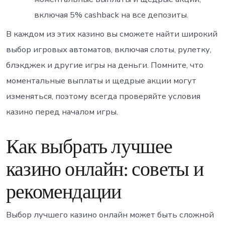
включая 5% cashback на все депозиты.
В каждом из этих казино вы сможете найти широкий
выбор игровых автоматов, включая слоты, рулетку,
блэкджек и другие игры на деньги. Помните, что
моментальные выплаты и щедрые акции могут
изменяться, поэтому всегда проверяйте условия
казино перед началом игры.
Как выбрать лучшее
казино онлайн: советы и
рекомендации
Выбор лучшего казино онлайн может быть сложной