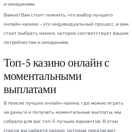
и ожиданиям.
Важно! Вам стоит помнить, что выбор лучшего
онлайн-казино – это индивидуальный процесс, и вам
стоит выбрать казино, которое соответствует вашим
потребностям и ожиданиям.
Топ-5 казино онлайн с
моментальными
выплатами
В поиске лучших онлайн-казино, где можно играть
на деньги и получать моментальные выплаты, мы
собрали для вас топ-5 лучших вариантов. В этом
списке вы найдете казино, которые предлагают