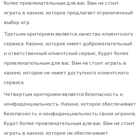
более привлекательным для вас. Вам не стоит
играть в казино, которое предлагает ограниченный
выбор игр.
Третьим критерием является качество клиентского
сервиса. Казино, которое имеет доброжелательный
и ответственный клиентский сервис, будет более
привлекательным для вас. Вам не стоит играть в
казино, которое не имеет доступного клиентского
сервиса.
Четвертым критерием является безопасность и
конфиденциальность. Казино, которое обеспечивает
безопасность и конфиденциальность своих игроков,
будет более привлекательным для вас. Вам не стоит
играть в казино, которое не обеспечивает