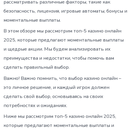
рассматривать различные факторы, такие как
безопасность, лицензия, игровые автоматы, бонусы и
моментальные выплаты.
В этом обзоре мы рассмотрим топ-5 казино онлайн
2025, которые предлагают моментальные выплаты
и щедрые акции. Мы будем анализировать их
преимущества и недостатки, чтобы помочь вам
сделать правильный выбор.
Важно! Важно помнить, что выбор казино онлайн –
это личное решение, и каждый игрок должен
сделать свой выбор, основываясь на своих
потребностях и ожиданиях.
Ниже мы рассмотрим топ-5 казино онлайн 2025,
которые предлагают моментальные выплаты и