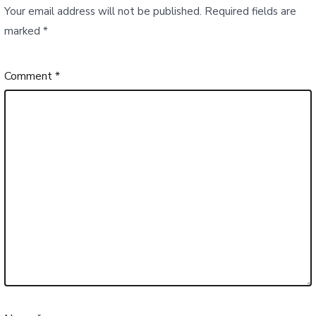
Your email address will not be published.
Required fields are
marked
*
Comment
*