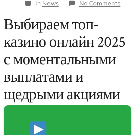
In
News
No Comments
Выбираем топ-
казино онлайн 2025
с моментальными
выплатами и
щедрыми акциями