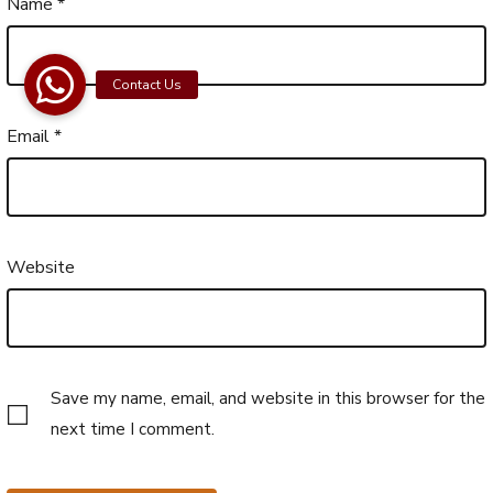
Name
*
Email
*
Website
Save my name, email, and website in this browser for the
next time I comment.