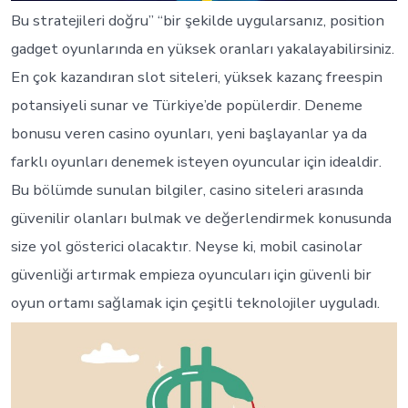
Bu stratejileri doğru” “bir şekilde uygularsanız, position
gadget oyunlarında en yüksek oranları yakalayabilirsiniz.
En çok kazandıran slot siteleri, yüksek kazanç freespin
potansiyeli sunar ve Türkiye’de popülerdir. Deneme
bonusu veren casino oyunları, yeni başlayanlar ya da
farklı oyunları denemek isteyen oyuncular için idealdir.
Bu bölümde sunulan bilgiler, casino siteleri arasında
güvenilir olanları bulmak ve değerlendirmek konusunda
size yol gösterici olacaktır. Neyse ki, mobil casinolar
güvenliği artırmak empieza oyuncuları için güvenli bir
oyun ortamı sağlamak için çeşitli teknolojiler uyguladı.