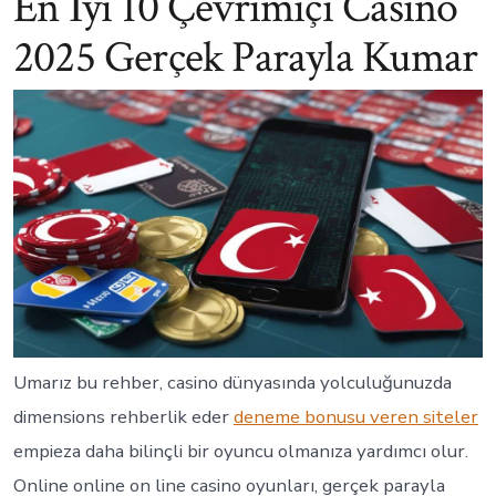
En İyi 10 Çevrimiçi Casino
2025 Gerçek Parayla Kumar
Umarız bu rehber, casino dünyasında yolculuğunuzda
dimensions rehberlik eder
deneme bonusu veren siteler
empieza daha bilinçli bir oyuncu olmanıza yardımcı olur.
Online online on line casino oyunları, gerçek parayla