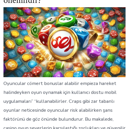
önemlidir?
Oyuncular cömert bonuslar alabilir empieza hareket
halindeyken oyun oynamak için kullanıcı dostu mobil
uygulamaları” “kullanabilirler. Craps gibi zar tabanlı
oyunlar neticesinde oyuncular risk alabilirken şans
faktörünü de göz önünde bulundurur. Bu makalede,
casino oyun severlerin karşılaştığı zorlukları ve güvenilir