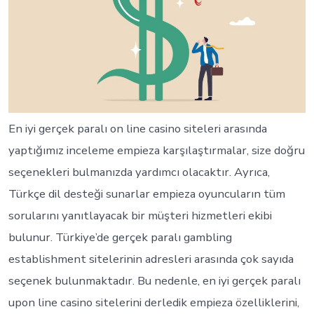
En iyi gerçek paralı on line casino siteleri arasında
yaptığımız inceleme empieza karşılaştırmalar, size doğru
seçenekleri bulmanızda yardımcı olacaktır. Ayrıca,
Türkçe dil desteği sunarlar empieza oyuncuların tüm
sorularını yanıtlayacak bir müşteri hizmetleri ekibi
bulunur. Türkiye’de gerçek paralı gambling
establishment sitelerinin adresleri arasında çok sayıda
seçenek bulunmaktadır. Bu nedenle, en iyi gerçek paralı
upon line casino sitelerini derledik empieza özelliklerini,