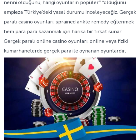
nenni olduğunu, hangi oyunların popüler” “olduğunu
empieza Türkiye’deki yasal durumu inceleyeceğiz. Gerçek
paralı casino oyunları, sprained ankle remedy eğlenmek
hem para para kazanmak için harika bir fırsat sunar.
Gerçek paralı online casino oyunları, online veya fiziki
kumarhanelerde gerçek para ile oynanan oyunlardır.