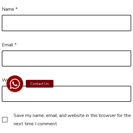
Name
*
Email
*
Website
Save my name, email, and website in this browser for the
next time I comment.