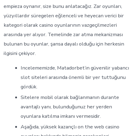
empieza oynanır, size bunu anlatacağız. Zar oyunları,
yüzyıllardır süregelen eğlenceli ve heyecan verici bir
kategori olarak casino oyunlarının vazgeçilmezleri
arasında yer alıyor. Temelinde zar atma mekanizması
bulunan bu oyunlar, şansa dayalı olduğu için herkesin
ilgisini çekiyor.
Incelememizde, Matadorbet’in güvenilir yabancı
slot siteleri arasında önemli bir yer tuttuğunu
gördük.
Sitelere mobil olarak bağlanmanın durante
avantajlı yanı, bulunduğunuz her yerden
oyunlara katılma imkanı vermesidir.
Aşağıda, yüksek kazançlı on the web casino