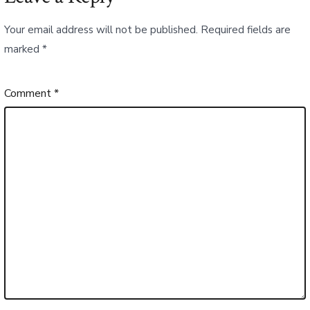
Your email address will not be published.
Required fields are
marked
*
Comment
*