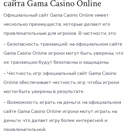
сайта Gama Casino Online
Официальный сайт Gama Casino Online имеет
несколько преимуществ, которые делают его
привлекательным для игроков. В частности, это:
– Безопасность транзакций: на официальном сайте
Gama Casino Online игроки могут быть уверены, что
их транзакции будут безопасны и защищены.
– Честность игр: официальный сайт Gama Casino
Online обеспечивает честность игр, чтобы игроки
могли быть уверены в результате.
– Возможность играть на деньги: на официальном
сайте Gama Casino Online игроки могут играть на
деньги, что делает игру более интересной и
привлекательной.