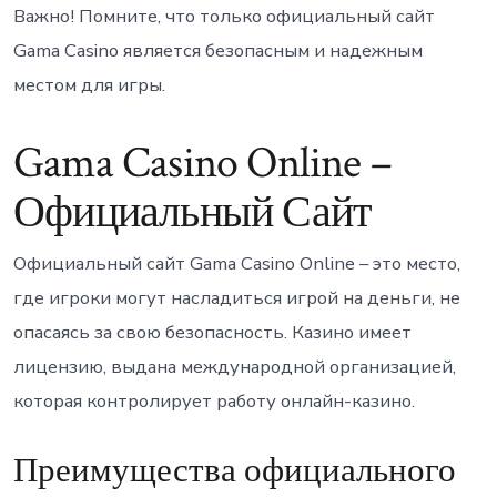
Важно! Помните, что только официальный сайт
Gama Casino является безопасным и надежным
местом для игры.
Gama Casino Online –
Официальный Сайт
Официальный сайт Gama Casino Online – это место,
где игроки могут насладиться игрой на деньги, не
опасаясь за свою безопасность. Казино имеет
лицензию, выдана международной организацией,
которая контролирует работу онлайн-казино.
Преимущества официального