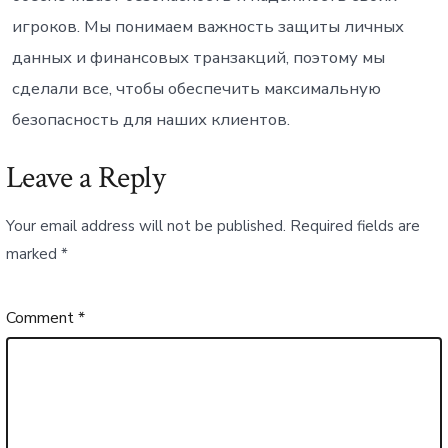
игроков. Мы понимаем важность защиты личных
данных и финансовых транзакций, поэтому мы
сделали все, чтобы обеспечить максимальную
безопасность для наших клиентов.
Leave a Reply
Your email address will not be published.
Required fields are
marked
*
Comment
*