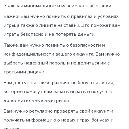
включая минимальные и максимальные ставки.
Важно! Вам нужно помнить о правилах и условиях
игры, а также о лимите на ставки. Это поможет вам
играть безопасно и не потерять деньги.
Также, вам нужно помнить о безопасности и
конфиденциальности вашего аккаунта. Вам нужно
выбрать надежный пароль и не делиться им с
третьими лицами.
Вам доступны также различные бонусы и акции,
которые помогут вам начать играть и получать
дополнительные выигрыши.
Вам нужно регулярно проверять свой аккаунт и
получать информацию о новых играх, бонусах и
акциях.