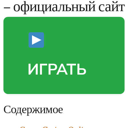
– официальный сайт
ИГРАТЬ
Содержимое