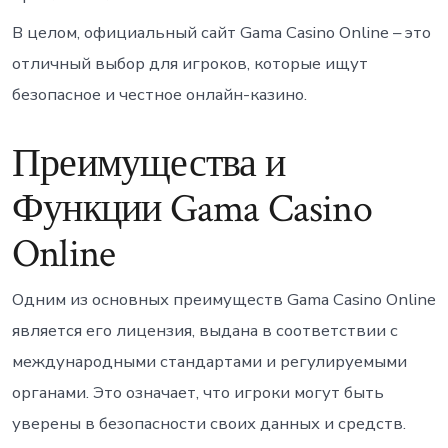
В целом, официальный сайт Gama Casino Online – это
отличный выбор для игроков, которые ищут
безопасное и честное онлайн-казино.
Преимущества и
Функции Gama Casino
Online
Одним из основных преимуществ Gama Casino Online
является его лицензия, выдана в соответствии с
международными стандартами и регулируемыми
органами. Это означает, что игроки могут быть
уверены в безопасности своих данных и средств.