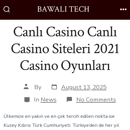
BAWALI TECH
Canlı Casino Canlı
Casino Siteleri 2021
Casino Oyunları
By
August 13, 2025
In
News
No Comments
Ülkemize en yakın ve en çok tercih edilen nokta ise
Kuzey Kıbrıs Türk Cumhuriyeti. Türkiye’den de her yıl