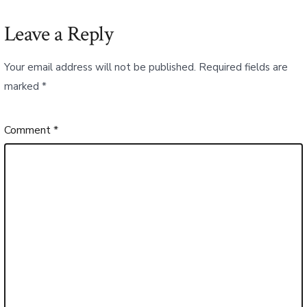
Leave a Reply
Your email address will not be published.
Required fields are
marked
*
Comment
*