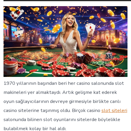
1970 yıllarının başından beri her casino salonunda slot
makineleri yer almaktaydı. Artık gelişme kat ederek
oyun sağlayıcılarının devreye girmesiyle birlikte canlı
casino sitelerine taşınmış oldu. Birçok casino
slot siteleri
salonunda bilinen slot oyunlarını sitelerde böylelikle
bulabilmek kolay bir hal aldı.