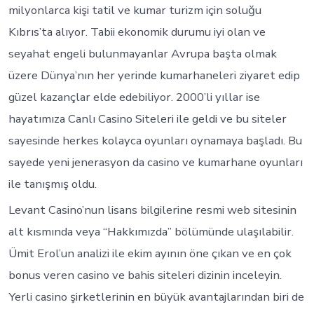
milyonlarca kişi tatil ve kumar turizm için soluğu
Kıbrıs’ta alıyor. Tabii ekonomik durumu iyi olan ve
seyahat engeli bulunmayanlar Avrupa başta olmak
üzere Dünya’nın her yerinde kumarhaneleri ziyaret edip
güzel kazançlar elde edebiliyor. 2000’li yıllar ise
hayatımıza Canlı Casino Siteleri ile geldi ve bu siteler
sayesinde herkes kolayca oyunları oynamaya başladı. Bu
sayede yeni jenerasyon da casino ve kumarhane oyunları
ile tanışmış oldu.
Levant Casino’nun lisans bilgilerine resmi web sitesinin
alt kısmında veya “Hakkımızda” bölümünde ulaşılabilir.
Ümit Erol’un analizi ile ekim ayının öne çıkan ve en çok
bonus veren casino ve bahis siteleri dizinin inceleyin.
Yerli casino şirketlerinin en büyük avantajlarından biri de