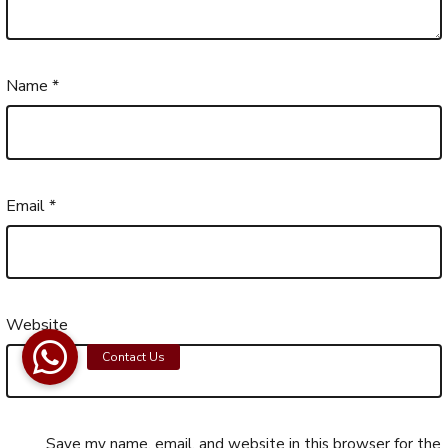
Name
*
Email
*
Website
Save my name, email, and website in this browser for the