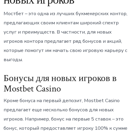
новых игроков
Мостбет – это одна из лучших букмекерских контор,
предлагающих своим клиентам широкий спектр
услуг и преимуществ. В частности, для новых
игроков контора предлагает ряд бонусов и акций,
которые помогут им начать свою игровую карьеру с
выгоды.
Бонусы для новых игроков в
Mostbet Casino
Кроме бонуса на первый депозит, Mostbet Casino
предлагает еще несколько бонусов для новых
игроков. Например, бонус на первые 5 ставок – это
бонус, который предоставляет игроку 100% к сумме