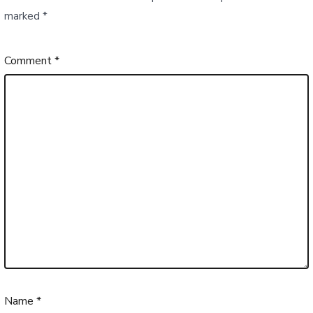
marked
*
Comment
*
Name
*