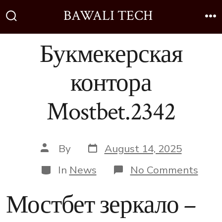
BAWALI TECH
Букмекерская
контора
Mostbet.2342
By
August 14, 2025
In
News
No Comments
Мостбет зеркало –