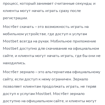
процесс, который занимает считанные секунды, и
клиенты могут начать играть сразу после
регистрации.
Мостбет скачать – это возможность играть на
мобильном устройстве, где доступ к услугам
Mostbet всегда на руках. Мобильное приложение
Mostbet доступно для скачивания на официальном
сайте, и клиенты могут начать играть, где бы они не
находились.
Мостбет зеркало – это альтернатива официальному
сайту, если доступ к нему ограничен. Зеркало
позволяет клиентам продолжать играть, не теряя
доступ к услугам Mostbet. Мостбет зеркало
доступно на официальном сайте, и клиенты могут