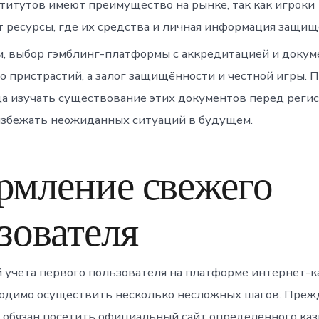
титутов имеют преимущество на рынке, так как игроки
 ресурсы, где их средства и личная информация защищ
м, выбор гэмблинг-платформы с аккредитацией и докум
о пристрастий, а залог защищённости и честной игры. 
а изучать существование этих документов перед реги
 избежать неожиданных ситуаций в будущем.
мление свежего
зователя
 учета первого пользователя на платформе интернет-к
ходимо осуществить несколько несложных шагов. Прежд
 обязан посетить официальный сайт определенного каз