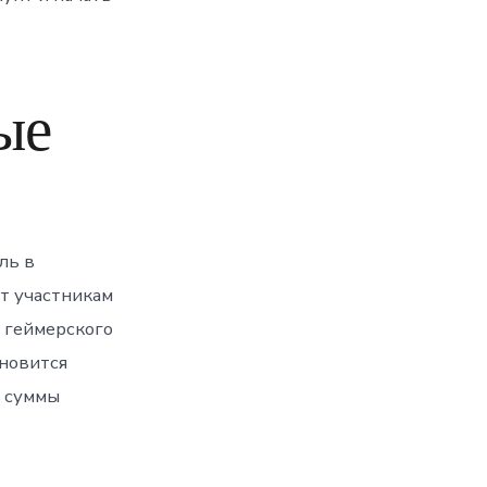
ые
ль в
т участникам
 геймерского
новится
т суммы