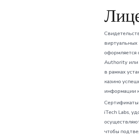
Лице
Свидетельств
виртуальных к
оформляется 
Authority или
в рамках уст
казино успеш
информации к
Сертификаты 
iTech Labs, 
осуществляют
чтобы подтве