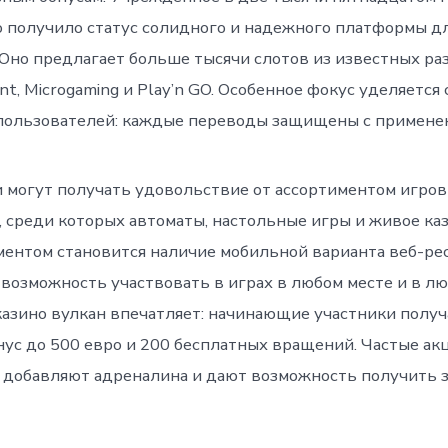
о получило статус солидного и надежного платформы д
 Оно предлагает больше тысячи слотов из известных ра
t, Microgaming и Play’n GO. Особенное фокус уделяется
ользователей: каждые переводы защищены с примене
 могут получать удовольствие от ассортиментом игро
 среди которых автоматы, настольные игры и живое каз
ентом становится наличие мобильной варианта веб-рес
возможность участвовать в играх в любом месте и в лю
казино вулкан впечатляет: начинающие участники полу
нус до 500 евро и 200 бесплатных вращений. Частые ак
 добавляют адреналина и дают возможность получить 