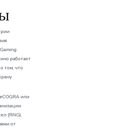
ты
трии
зия
 Gaming
зино работает
о том, что
храну
к eCOGRA или
ганизации
ел (RNG),
иями от