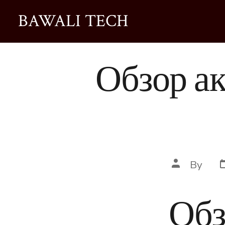
BAWALI TECH
Обзор ак
By
Обз