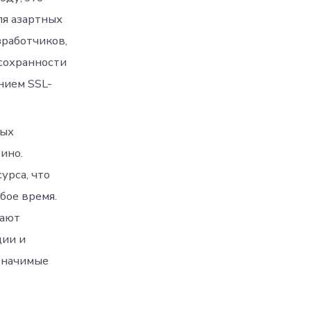
ля азартных
зработчиков,
 сохранности
нием SSL-
вых
ино.
урса, что
бое время.
чают
ции и
значимые