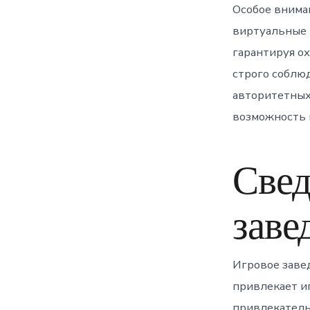
Особое внима
виртуальные 
гарантируя о
строго соблю
авторитетных 
возможность 
Свед
заве
Игровое заве
привлекает иг
привлекатель