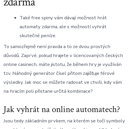
zdarma
Také free spiny vám dávají možnost hrát
automaty zdarma, ale s možností vyhrát
skutečné peníze.
To samozřejmě není pravda a to ze dvou prostých
důvodů. Zaprvé, pokud hrajete v licencovaných českých
online casinech, máte jistotu, že během hry je využíván
tzv. Náhodný generátor čísel přitom zajišťuje férové
výsledky. Jak moc se můžete radovat ve chvíli, kdy vám
na hracím poli přistane určitá kombinace?
Jak vyhrát na online automatech?
Jsou tedy základním prvkem, na kterém se točí symboly