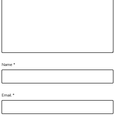
Name
*
Email
*