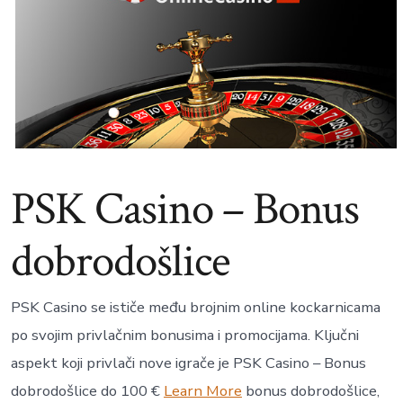
PSK Casino – Bonus
dobrodošlice
PSK Casino se ističe među brojnim online kockarnicama
po svojim privlačnim bonusima i promocijama. Ključni
aspekt koji privlači nove igrače je PSK Casino – Bonus
dobrodošlice do 100 €
Learn More
bonus dobrodošlice,