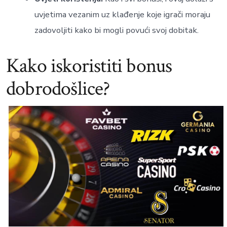
uvjetima vezanim uz klađenje koje igrači moraju
zadovoljiti kako bi mogli povući svoj dobitak.
Kako iskoristiti bonus
dobrodošlice?