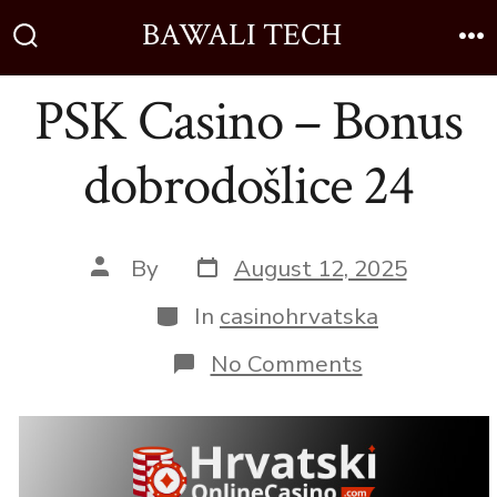
BAWALI TECH
PSK Casino – Bonus
dobrodošlice 24
By
August 12, 2025
In
casinohrvatska
No Comments