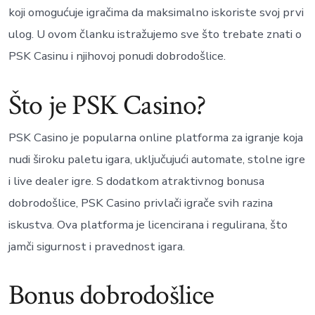
koji omogućuje igračima da maksimalno iskoriste svoj prvi
ulog. U ovom članku istražujemo sve što trebate znati o
PSK Casinu i njihovoj ponudi dobrodošlice.
Što je PSK Casino?
PSK Casino je popularna online platforma za igranje koja
nudi široku paletu igara, uključujući automate, stolne igre
i live dealer igre. S dodatkom atraktivnog bonusa
dobrodošlice, PSK Casino privlači igrače svih razina
iskustva. Ova platforma je licencirana i regulirana, što
jamči sigurnost i pravednost igara.
Bonus dobrodošlice