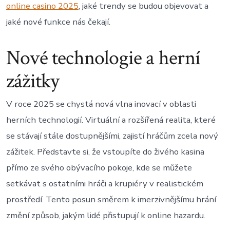
online casino 2025
, jaké trendy se budou objevovat a
jaké nové funkce nás čekají.
Nové technologie a herní
zážitky
V roce 2025 se chystá nová vlna inovací v oblasti
herních technologií. Virtuální a rozšířená realita, které
se stávají stále dostupnějšími, zajistí hráčům zcela nový
zážitek. Představte si, že vstoupíte do živého kasina
přímo ze svého obývacího pokoje, kde se můžete
setkávat s ostatními hráči a krupiéry v realistickém
prostředí. Tento posun směrem k imerzivnějšímu hrání
změní způsob, jakým lidé přistupují k online hazardu.