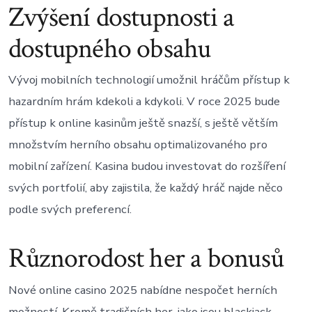
Zvýšení dostupnosti a
dostupného obsahu
Vývoj mobilních technologií umožnil hráčům přístup k
hazardním hrám kdekoli a kdykoli. V roce 2025 bude
přístup k online kasinům ještě snazší, s ještě větším
množstvím herního obsahu optimalizovaného pro
mobilní zařízení. Kasina budou investovat do rozšíření
svých portfolií, aby zajistila, že každý hráč najde něco
podle svých preferencí.
Různorodost her a bonusů
Nové online casino 2025 nabídne nespočet herních
možností. Kromě tradičních her, jako jsou blackjack,