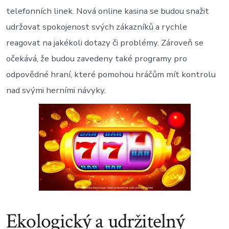
telefonních linek. Nová online kasina se budou snažit
udržovat spokojenost svých zákazníků a rychle
reagovat na jakékoli dotazy či problémy. Zároveň se
očekává, že budou zavedeny také programy pro
odpovědné hraní, které pomohou hráčům mít kontrolu
nad svými herními návyky.
Ekologický a udržitelný