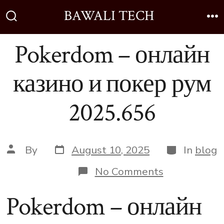
BAWALI TECH
Pokerdom – онлайн
казино и покер рум
2025.656
By
August 10, 2025
In
blog
No Comments
Pokerdom – онлайн