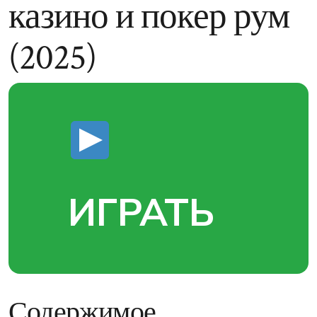
казино и покер рум
(2025)
ИГРАТЬ
Содержимое