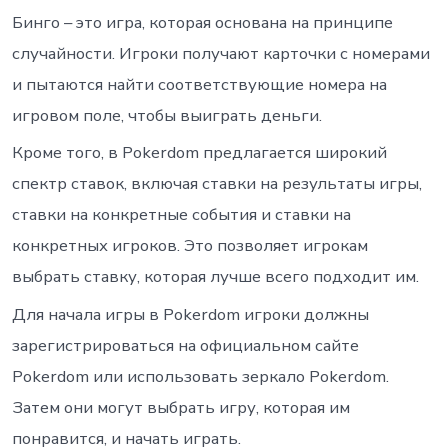
Бинго – это игра, которая основана на принципе
случайности. Игроки получают карточки с номерами
и пытаются найти соответствующие номера на
игровом поле, чтобы выиграть деньги.
Кроме того, в Pokerdom предлагается широкий
спектр ставок, включая ставки на результаты игры,
ставки на конкретные события и ставки на
конкретных игроков. Это позволяет игрокам
выбрать ставку, которая лучше всего подходит им.
Для начала игры в Pokerdom игроки должны
зарегистрироваться на официальном сайте
Pokerdom или использовать зеркало Pokerdom.
Затем они могут выбрать игру, которая им
понравится, и начать играть.