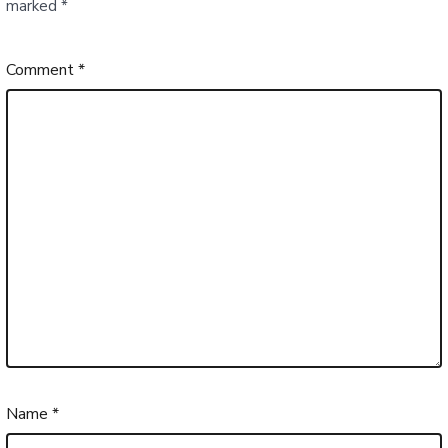
marked
*
Comment
*
Name
*