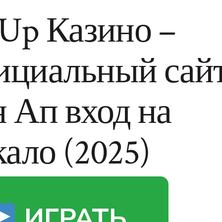
 Up Казино –
циальный сай
 Ап вход на
кало (2025)
ИГРАТЬ