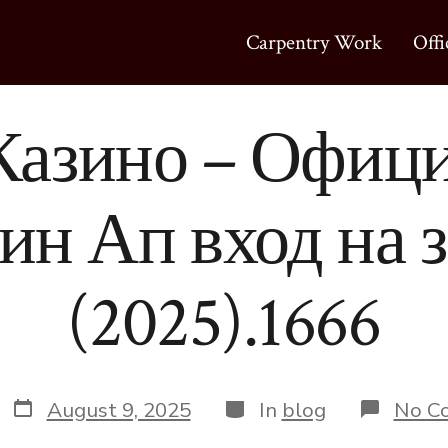
Carpentry Work
Offi
 Казино – Офиц
ин Ап вход на 
(2025).1666
August 9, 2025
In
blog
No C