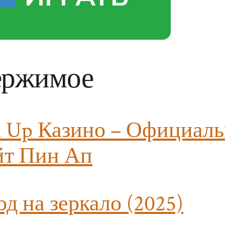
ержимое
n Up Казино – Официал
йт Пин Ап
од на зеркало (2025)