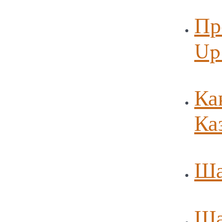
Пр
Up
Ка
Ка
Ша
Ша