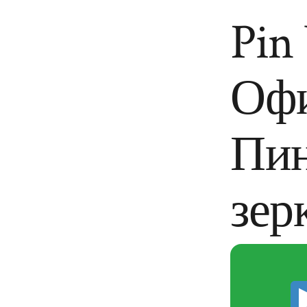
Pin
Офи
Пин
зер