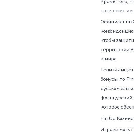
Кроме того, P
позволяет им
Официальный 
конфиденциал
чтобы защити
территории К
в мире.
Если вы ищет
бонусы, то Pi
русском языке
французский. 
которое обесп
Pin Up Казино
Игроки могут 