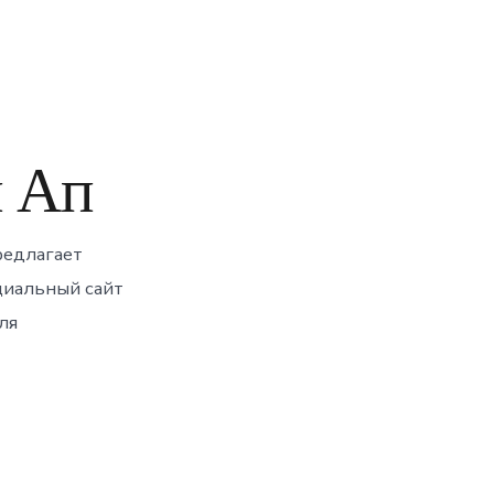
н Ап
редлагает
циальный сайт
ля