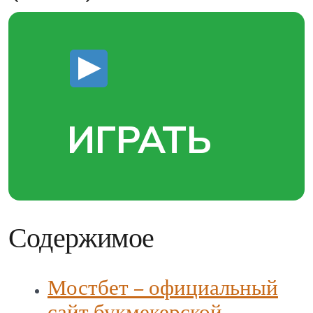
ИГРАТЬ
Содержимое
Мостбет – официальный
сайт букмекерской