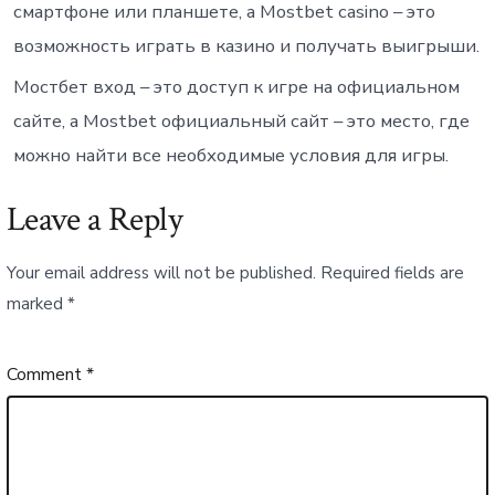
смартфоне или планшете, а Mostbet casino – это
возможность играть в казино и получать выигрыши.
Мостбет вход – это доступ к игре на официальном
сайте, а Mostbet официальный сайт – это место, где
можно найти все необходимые условия для игры.
Leave a Reply
Your email address will not be published.
Required fields are
marked
*
Comment
*