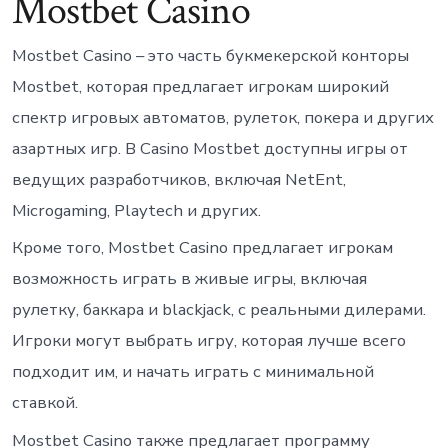
Mostbet Casino
Mostbet Casino – это часть букмекерской конторы
Mostbet, которая предлагает игрокам широкий
спектр игровых автоматов, рулеток, покера и других
азартных игр. В Casino Mostbet доступны игры от
ведущих разработчиков, включая NetEnt,
Microgaming, Playtech и других.
Кроме того, Mostbet Casino предлагает игрокам
возможность играть в живые игры, включая
рулетку, баккара и blackjack, с реальными дилерами.
Игроки могут выбрать игру, которая лучше всего
подходит им, и начать играть с минимальной
ставкой.
Mostbet Casino также предлагает программу