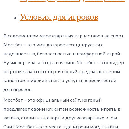
Условия для игроков
В современном мире азартных игр и ставок на спорт,
Мостбет – это имя, которое ассоциируется с
надежностью, безопасностью и комфортной игрой.
Букмекерская контора и казино Мостбет – это лидер
на рынке азартных игр, который предлагает своим
клиентам широкий спектр услуг и возможностей
для игроков.
Мостбет – это официальный сайт, который
предлагает своим клиентам возможность играть в
казино, ставить на спорт и другие азартные игры.
Сайт Мостбет – это место, где игроки могут найти