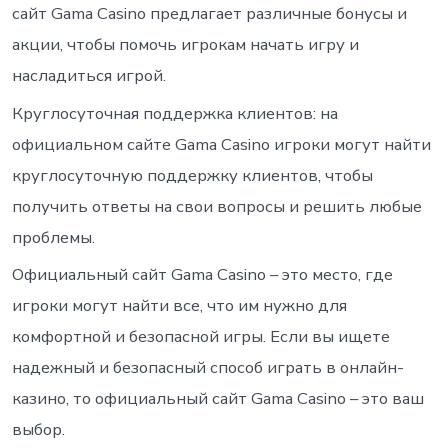
сайт Gama Casino предлагает различные бонусы и
акции, чтобы помочь игрокам начать игру и
насладиться игрой.
Круглосуточная поддержка клиентов: на
официальном сайте Gama Casino игроки могут найти
круглосуточную поддержку клиентов, чтобы
получить ответы на свои вопросы и решить любые
проблемы.
Официальный сайт Gama Casino – это место, где
игроки могут найти все, что им нужно для
комфортной и безопасной игры. Если вы ищете
надежный и безопасный способ играть в онлайн-
казино, то официальный сайт Gama Casino – это ваш
выбор.