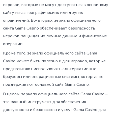
игроков, которые не могут доступаться к основному
сайту из-за географических или других
ограничений. Во-вторых, зеркало официального
сайта Gama Casino обеспечивает безопасность
игроков, защищая их личные данные и финансовые
операции.
Кроме того, зеркало официального сайта Gama
Casino может быть полезно и для игроков, которые
предпочитают использовать альтернативные
браузеры или операционные системы, которые не
поддерживают основной сайт Gama Casino.
В целом, зеркало официального сайта Gama Casino –
это важный инструмент для обеспечения
доступности и безопасности услуг Gama Casino для