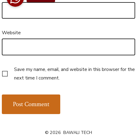
Website
Save my name, email, and website in this browser for the
next time I comment.
© 2026
BAWALI TECH