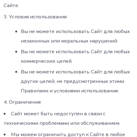
Сайте.
3. Условия использования
Вы не можете использовать Сайт для любых
незаконных или моральных нарушений.
Вы не можете использовать Сайт для любых
коммерческих целей.
Вы не можете использовать Сайт для любых
других целей, не предусмотренных этими
Правилами и условиями использования.
4. Ограничения
Сайт может быть недоступен в связи с
техническими проблемами или обслуживанием.
Мы можем ограничить доступ к Сайте в любое