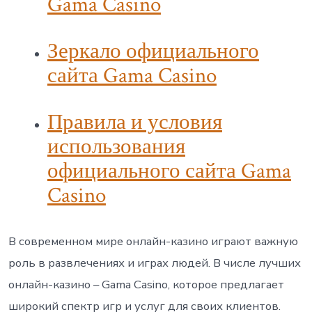
Gama Casino
Зеркало официального
сайта Gama Casino
Правила и условия
использования
официального сайта Gama
Casino
В современном мире онлайн-казино играют важную
роль в развлечениях и играх людей. В числе лучших
онлайн-казино – Gama Casino, которое предлагает
широкий спектр игр и услуг для своих клиентов.