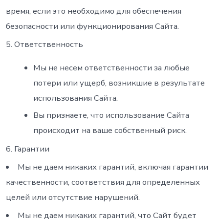
время, если это необходимо для обеспечения
безопасности или функционирования Сайта.
5. Ответственность
Мы не несем ответственности за любые
потери или ущерб, возникшие в результате
использования Сайта.
Вы признаете, что использование Сайта
происходит на ваше собственный риск.
6. Гарантии
Мы не даем никаких гарантий, включая гарантии
качественности, соответствия для определенных
целей или отсутствие нарушений.
Мы не даем никаких гарантий, что Сайт будет