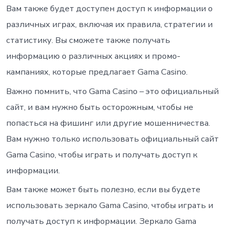
Вам также будет доступен доступ к информации о
различных играх, включая их правила, стратегии и
статистику. Вы сможете также получать
информацию о различных акциях и промо-
кампаниях, которые предлагает Gama Casino.
Важно помнить, что Gama Casino – это официальный
сайт, и вам нужно быть осторожным, чтобы не
попасться на фишинг или другие мошенничества.
Вам нужно только использовать официальный сайт
Gama Casino, чтобы играть и получать доступ к
информации.
Вам также может быть полезно, если вы будете
использовать зеркало Gama Casino, чтобы играть и
получать доступ к информации. Зеркало Gama