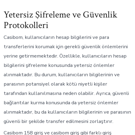
Yetersiz Şifreleme ve Güvenlik
Protokolleri
Casibom, kullanıcıların hesap bilgilerini ve para
transferlerini korumak için gerekli güvenlik önlemlerini
yerine getirmemektedir. Özellikle, kullanıcıların hesap
bilgilerini şifreleme konusunda yetersiz önlemler
alınmaktadır. Bu durum, kullanıcıların bilgilerinin ve
parasının potansiyel olarak kötü niyetli kişiler
tarafından kullanılmasına neden olabilir. Ayrıca, güvenli
bağlantılar kurma konusunda da yetersiz önlemler
alınmaktadır, bu da kullanıcıların bilgilerinin ve parasının
güvenli bir şekilde transfer edilmesini zorlaştırır.
Casibom 158 giriş ve casibom giriş gibi farklı giriş