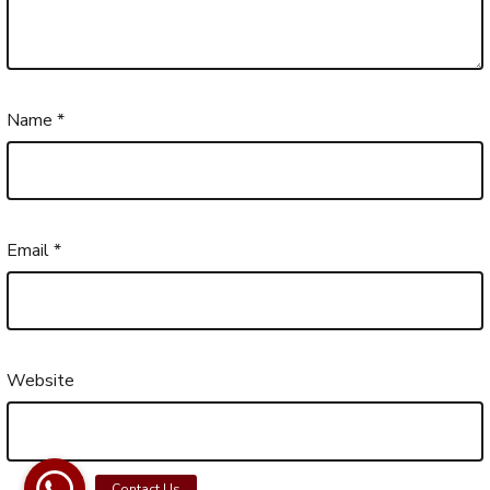
Name
*
Email
*
Website