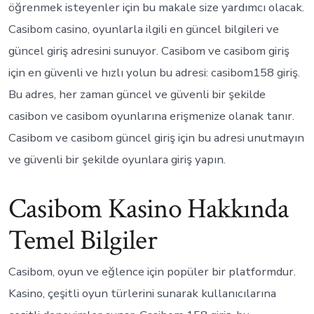
öğrenmek isteyenler için bu makale size yardımcı olacak.
Casibom casino, oyunlarla ilgili en güncel bilgileri ve
güncel giriş adresini sunuyor. Casibom ve casibom giriş
için en güvenli ve hızlı yolun bu adresi: casibom158 giriş.
Bu adres, her zaman güncel ve güvenli bir şekilde
casibon ve casibom oyunlarına erişmenize olanak tanır.
Casibom ve casibom güncel giriş için bu adresi unutmayın
ve güvenli bir şekilde oyunlara giriş yapın.
Casibom Kasino Hakkında
Temel Bilgiler
Casibom, oyun ve eğlence için popüler bir platformdur.
Kasino, çeşitli oyun türlerini sunarak kullanıcılarına