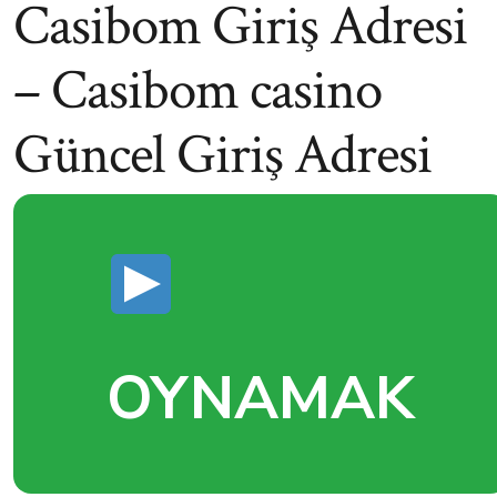
Casibom Giriş Adresi
– Casibom casino
Güncel Giriş Adresi
OYNAMAK