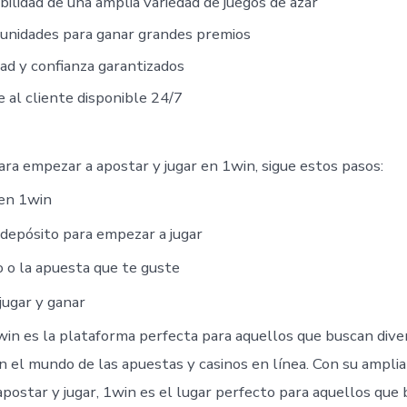
bilidad de una amplia variedad de juegos de azar
unidades para ganar grandes premios
ad y confianza garantizados
 al cliente disponible 24/7
para empezar a apostar y jugar en 1win, sigue estos pasos:
 en 1win
 depósito para empezar a jugar
go o la apuesta que te guste
jugar y ganar
in es la plataforma perfecta para aquellos que buscan dive
 el mundo de las apuestas y casinos en línea. Con su amplia
apostar y jugar, 1win es el lugar perfecto para aquellos que