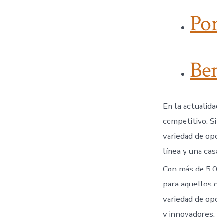
Por
Ben
En la actualid
competitivo. S
variedad de op
línea y una cas
Con más de 5.00
para aquellos 
variedad de op
y innovadores.