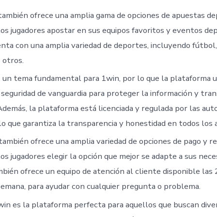
ambién ofrece una amplia gama de opciones de apuestas dep
los jugadores apostar en sus equipos favoritos y eventos dep
nta con una amplia variedad de deportes, incluyendo fútbol,
 otros.
s un tema fundamental para 1win, por lo que la plataforma ut
 seguridad de vanguardia para proteger la información y tra
Además, la plataforma está licenciada y regulada por las aut
o que garantiza la transparencia y honestidad en todos los 
también ofrece una amplia variedad de opciones de pago y re
os jugadores elegir la opción que mejor se adapte a sus nece
bién ofrece un equipo de atención al cliente disponible las 
a semana, para ayudar con cualquier pregunta o problema.
in es la plataforma perfecta para aquellos que buscan dive