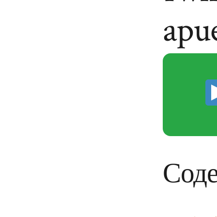
apu
Сод