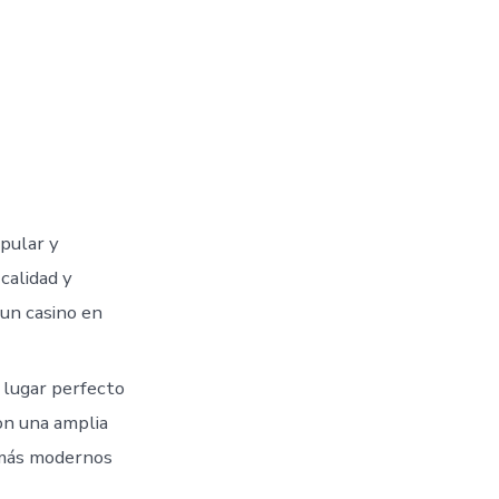
opular y
calidad y
 un casino en
l lugar perfecto
on una amplia
s más modernos