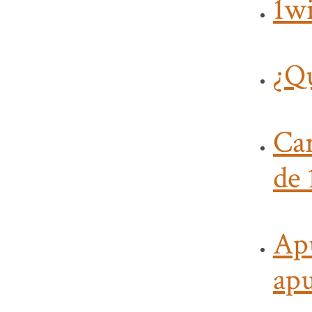
1wi
¿Qu
Car
de
Apu
apu