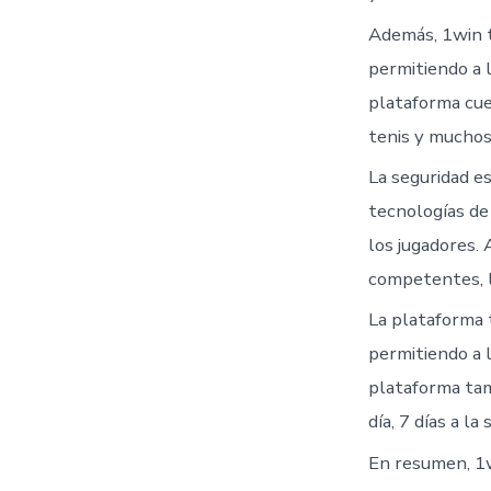
Además, 1win t
permitiendo a 
plataforma cue
tenis y muchos
La seguridad e
tecnologías de
los jugadores. 
competentes, l
La plataforma 
permitiendo a l
plataforma tam
día, 7 días a l
En resumen, 1w