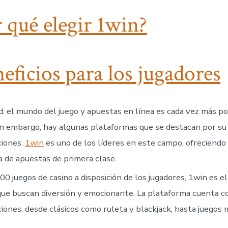
 qué elegir 1win?
eficios para los jugadores
ad, el mundo del juego y apuestas en línea es cada vez más p
in embargo, hay algunas plataformas que se destacan por su 
ciones.
1win
es uno de los líderes en este campo, ofreciendo
a de apuestas de primera clase.
0 juegos de casino a disposición de los jugadores, 1win es e
que buscan diversión y emocionante. La plataforma cuenta c
ciones, desde clásicos como ruleta y blackjack, hasta juego