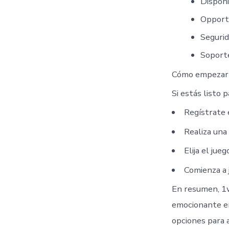
Disponi
Opport
Segurid
Soporte
Cómo empezar
Si estás listo 
Regístrate
Realiza una
Elija el jue
Comienza a 
En resumen, 1w
emocionante en
opciones para 