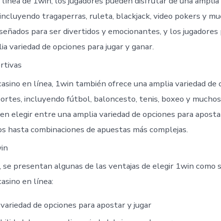
 línea de 1win, los jugadores pueden disfrutar de una amplia
 incluyendo tragaperras, ruleta, blackjack, video pokers y m
iseñados para ser divertidos y emocionantes, y los jugadores
a variedad de opciones para jugar y ganar.
rtivas
asino en línea, 1win también ofrece una amplia variedad de 
ortes, incluyendo fútbol, baloncesto, tenis, boxeo y muchos
en elegir entre una amplia variedad de opciones para aposta
s hasta combinaciones de apuestas más complejas.
in
, se presentan algunas de las ventajas de elegir 1win como 
asino en línea:
variedad de opciones para apostar y jugar