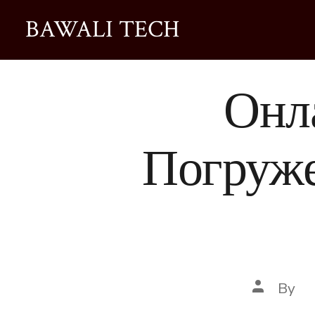
BAWALI TECH
Онл
Погруже
By