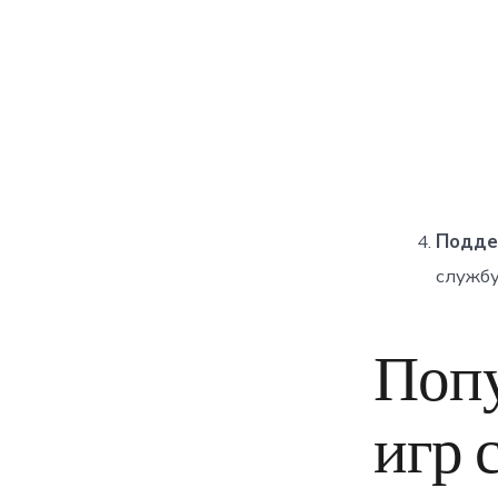
Подде
службу
Попу
игр 