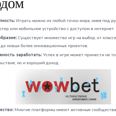
одом
пность:
Играть можно из любой точки мира, имея под р
тер или мобильное устройство с доступом в интернет.
бразие:
Существует множество игр на выбор, от класс
 до новых более инновационных проектов.
жность заработать:
Успех в игре может принести не т
ьствие, но и хороший доход.
ество:
Многие платформы имеют активные сообщества,