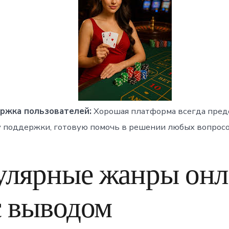
ржка пользователей:
Хорошая платформа всегда пред
 поддержки, готовую помочь в решении любых вопросо
лярные жанры онл
с выводом