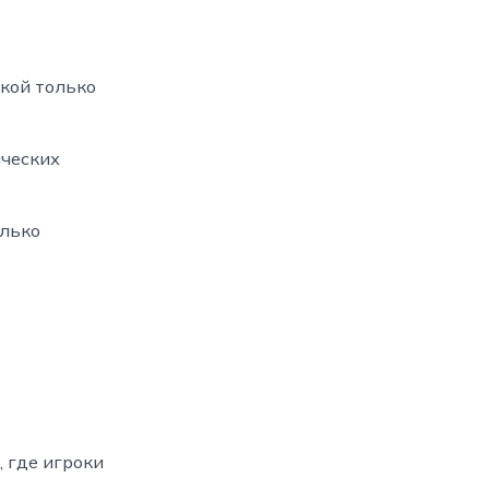
укой только
ических
олько
 где игроки