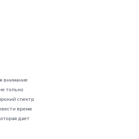
ая внимание
не только
ирокий спектр
овести время.
 которая дает